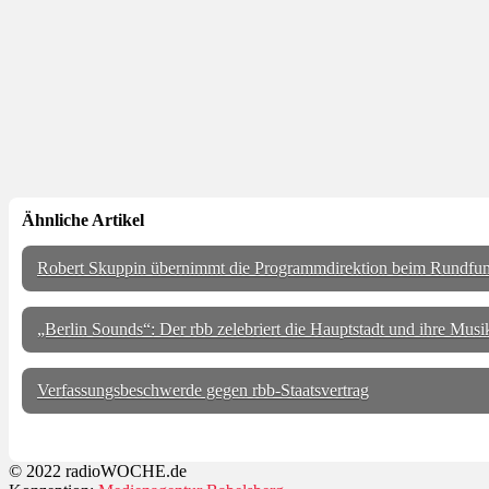
Ähnliche Artikel
Robert Skuppin übernimmt die Programmdirektion beim Rundfu
„Berlin Sounds“: Der rbb zelebriert die Hauptstadt und ihre Musi
Verfassungsbeschwerde gegen rbb-Staatsvertrag
© 2022 radioWOCHE.de