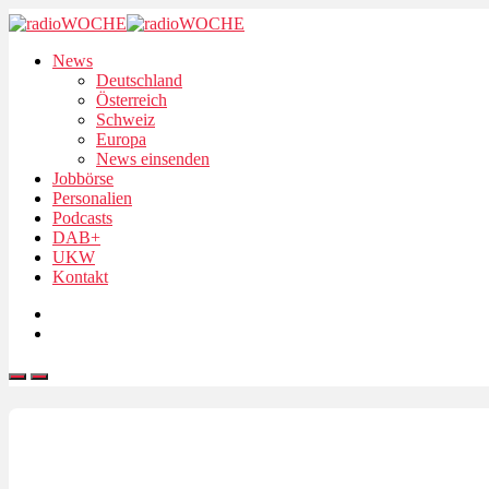
News
Deutschland
Österreich
Schweiz
Europa
News einsenden
Jobbörse
Personalien
Podcasts
DAB+
UKW
Kontakt