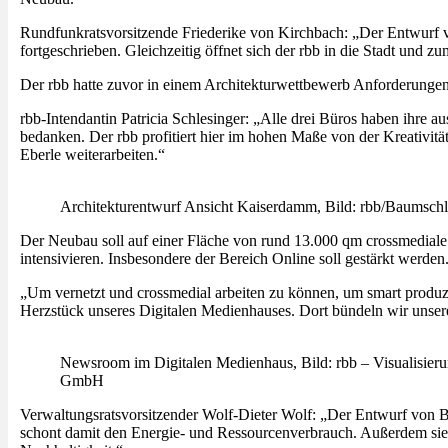
Rundfunkratsvorsitzende Friederike von Kirchbach: „Der Entwurf vo
fortgeschrieben. Gleichzeitig öffnet sich der rbb in die Stadt und z
Der rbb hatte zuvor in einem Architekturwettbewerb Anforderungen 
rbb-Intendantin Patricia Schlesinger: „Alle drei Büros haben ihre
bedanken. Der rbb profitiert hier im hohen Maße von der Kreativit
Eberle weiterarbeiten.“
Architekturentwurf
Ansicht Kaiserdamm
, Bild: rbb/Baumschl
Der Neubau soll auf einer Fläche von rund 13.000 qm crossmedial
intensivieren. Insbesondere der Bereich Online soll gestärkt werden
„Um vernetzt und crossmedial arbeiten zu können, um smart produz
Herzstück unseres Digitalen Medienhauses. Dort bündeln wir unsere
Newsroom im Digitalen Medienhaus, Bild: rbb – Visualisier
GmbH
Verwaltungsratsvorsitzender Wolf-Dieter Wolf: „Der Entwurf von Bau
schont damit den Energie- und Ressourcenverbrauch. Außerdem sieh