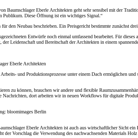
n Baumschlager Eberle Architekten geht sehr sensibel mit der Traditio
um Publikum. Diese Öffnung ist ein wichtiges Signal.“
für den Neubau beschrieben. Ein Preisgericht bestimmte zunächst drei 
 ausgezeichneten Entwürfe noch einmal umfassend bearbeitet. Für dies
ät, der Leidenschaft und Bereitschaft der Architekten in einem spanne
ager Eberle Architekten
e Arbeits- und Produktionsprozesse unter einem Dach ermöglichen und
.
ieren zu können, brauchen wir andere und flexible Raumzusammenhänge
 Nachrichten, dort arbeiten wir in neuen Workflows für digitale Prod
ung: bloomimages Berlin
mschlager Eberle Architekten ist auch aus wirtschaftlicher Sicht ein 
t der Vorschlag die Verwendung des nachwachsenden Materials Holz vo