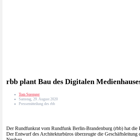
rbb plant Bau des Digitalen Medienhaus
Tom Sprenger
Samstag, 29. August 2020
Pressemitteilung des rbb
Der Rundfunkrat vom Rundfunk Berlin-Brandenburg (rbb) hat die 
Der Entwurf des Architekturbüros überzeugte die Geschäftsleitun
Neubau.