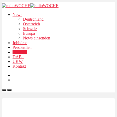
News
Deutschland
Österreich
Schweiz
Europa
News einsenden
Jobbörse
Personalien
Podcasts
DAB+
UKW
Kontakt