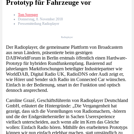
Prototyp für Fahrzeuge vor
Tom Sprenger
Donnerstag, 8. November 2018
Pressemitteilung Radioplayer
Radioplayer
Der Radioplayer, die gemeinsame Plattform von Broadcastern
aus neun Ländern, präsentierte beim gestrigen
DABWorldForum in Berlin erstmals öffentlich einen Hardware-
Prototyp für hybriden Rundfunkempfang. Basierend auf
jahrelangen Marktforschungen beteiligter Industriepartner wie
WorldDAB, Digital Radio UK, RadioDNS oder Audi zeigt er,
wie Hörer und Sender sich Radio im Connected Car wünschen.
Einfach in der Bedienung, smart in der Funktion und optisch
dennoch ansprechend.
Caroline Grazé, Geschäftsführerin von Radioplayer Deutschland
GmbH, erläutert die Hintergründe: „Die Vergangenheit hat
gezeigt, dass sich die Vorstellungen von Radiomachern, -hörern
und die der Endgerätehersteller in Sachen Userexperience
vielfach unterscheiden, auch wenn alle im Kern das Gleiche
wollen: Einfach Radio hören. Mithilfe des erarbeiteten Prototyps
können wir nun einfach erlebbar machen, statt umständlich zu