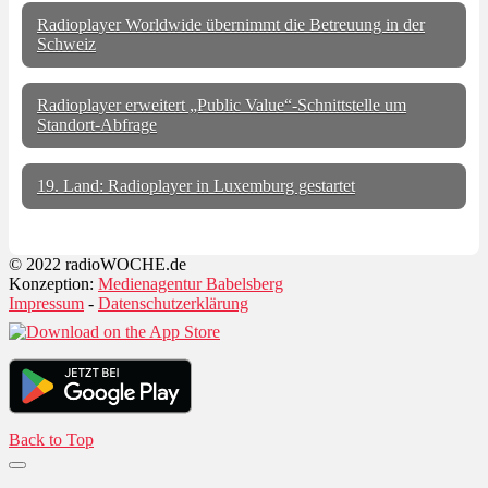
Radioplayer Worldwide übernimmt die Betreuung in der
Schweiz
Radioplayer erweitert „Public Value“-Schnittstelle um
Standort-Abfrage
19. Land: Radioplayer in Luxemburg gestartet
© 2022 radioWOCHE.de
Konzeption:
Medienagentur Babelsberg
Impressum
-
Datenschutzerklärung
Back to Top