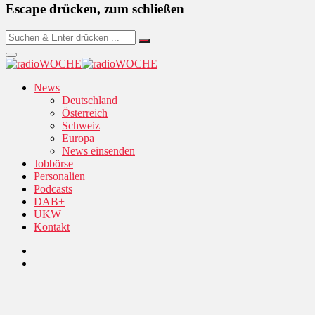
Escape drücken, zum schließen
News
Deutschland
Österreich
Schweiz
Europa
News einsenden
Jobbörse
Personalien
Podcasts
DAB+
UKW
Kontakt