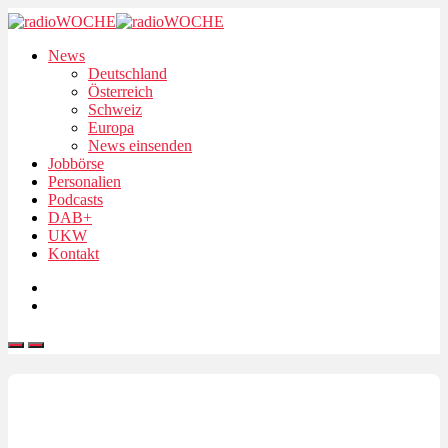
News
Deutschland
Österreich
Schweiz
Europa
News einsenden
Jobbörse
Personalien
Podcasts
DAB+
UKW
Kontakt