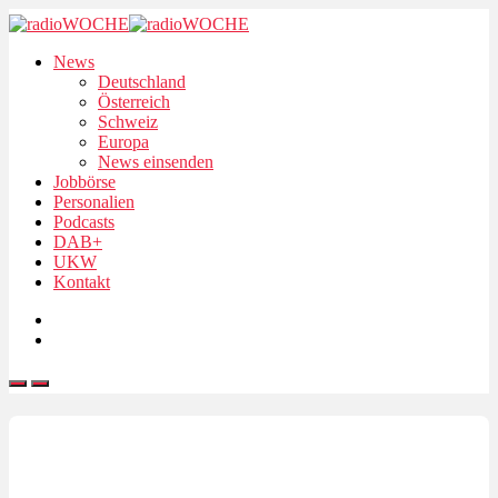
News
Deutschland
Österreich
Schweiz
Europa
News einsenden
Jobbörse
Personalien
Podcasts
DAB+
UKW
Kontakt