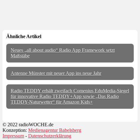
Ähnliche Artikel
Neues „all about audio“ Radio App Framework setzt
Maßstäbe
Antenne Münster mit neuer App ins neue Jahr
Radio TEDDY erhält zweifach Comenius EduMedia-Siegel
für innovative Radio TEDDY+App sowie „Das Radio
TEDDY-Naturwetter“ für Amazon Kids+
© 2022 radioWOCHE.de
Konzeption:
Medienagentur Babelsberg
Impressum
-
Datenschutzerklärung