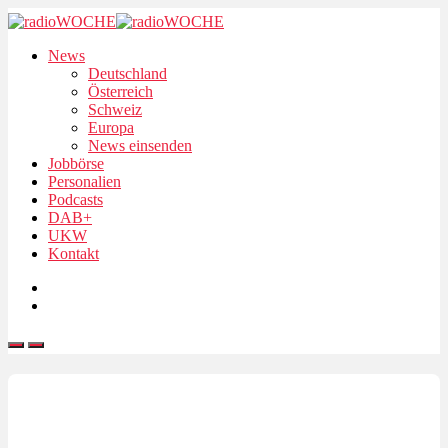
News
Deutschland
Österreich
Schweiz
Europa
News einsenden
Jobbörse
Personalien
Podcasts
DAB+
UKW
Kontakt