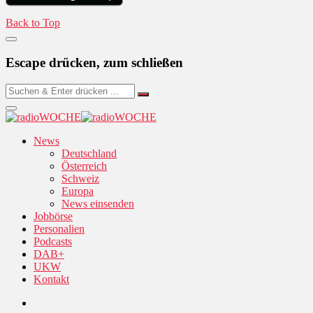
Back to Top
Escape drücken, zum schließen
News
Deutschland
Österreich
Schweiz
Europa
News einsenden
Jobbörse
Personalien
Podcasts
DAB+
UKW
Kontakt