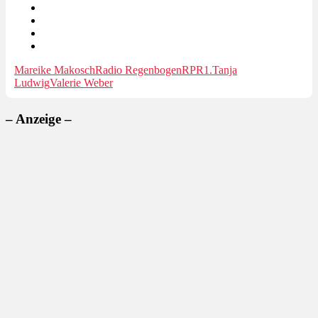
Mareike Makosch
Radio Regenbogen
RPR1.
Tanja
Ludwig
Valerie Weber
– Anzeige –