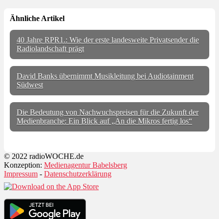
Ähnliche Artikel
40 Jahre RPR1.: Wie der erste landesweite Privatsender die
Radiolandschaft prägt
David Banks übernimmt Musikleitung bei Audiotainment
Südwest
Die Bedeutung von Nachwuchspreisen für die Zukunft der
Medienbranche: Ein Blick auf „An die Mikros fertig los“
© 2022 radioWOCHE.de
Konzeption:
Medienagentur Babelsberg
Impressum
-
Datenschutzerklärung