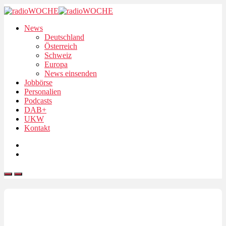
News
Deutschland
Österreich
Schweiz
Europa
News einsenden
Jobbörse
Personalien
Podcasts
DAB+
UKW
Kontakt