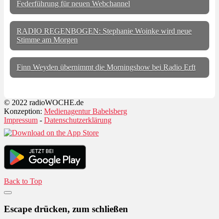
Federführung für neuen Webchannel
RADIO REGENBOGEN: Stephanie Woinke wird neue
Stimme am Morgen
Finn Weyden übernimmt die Morningshow bei Radio Erft
© 2022 radioWOCHE.de
Konzeption:
Medienagentur Babelsberg
Impressum
-
Datenschutzerklärung
Back to Top
Escape drücken, zum schließen