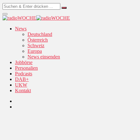
News
Deutschland
Österreich
Schweiz
Europa
News einsenden
Jobbörse
Personalien
Podcasts
DAB+
UKW
Kontakt