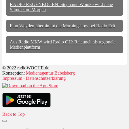
RADIO REGENBOGEN: Stephanie Woinke wird neue
Stimme am Morgen
Finn Weyden übernimmt die Morningshow bei Radio Erft
Aus Radio MKW wird Radio OH: Relaunch als regionale
Medienplattform
© 2022 radioWOCHE.de
Konzeption:
Medienagentur Babelsberg
Impressum
-
Datenschutzerklärung
Back to Top