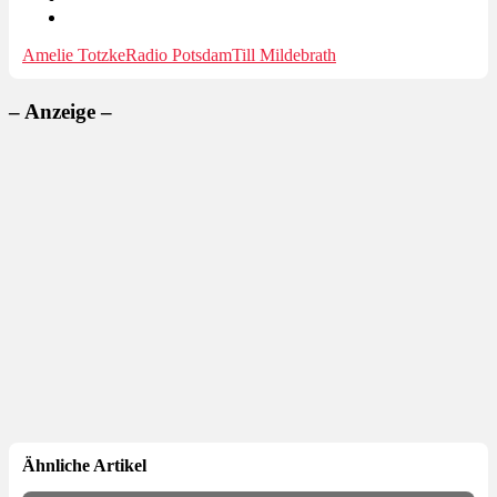
Amelie Totzke
Radio Potsdam
Till Mildebrath
– Anzeige –
Ähnliche Artikel