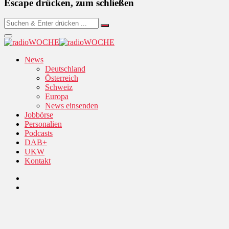
Escape drücken, zum schließen
News
Deutschland
Österreich
Schweiz
Europa
News einsenden
Jobbörse
Personalien
Podcasts
DAB+
UKW
Kontakt