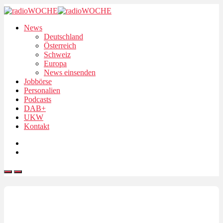
News
Deutschland
Österreich
Schweiz
Europa
News einsenden
Jobbörse
Personalien
Podcasts
DAB+
UKW
Kontakt