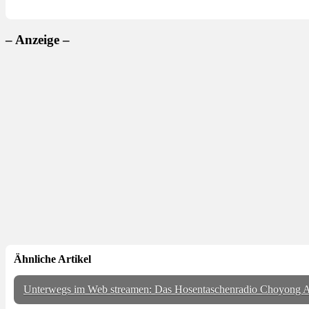
– Anzeige –
Ähnliche Artikel
Unterwegs im Web streamen: Das Hosentaschenradio Choyong A