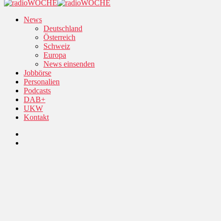
News
Deutschland
Österreich
Schweiz
Europa
News einsenden
Jobbörse
Personalien
Podcasts
DAB+
UKW
Kontakt