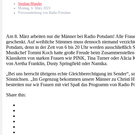
Stephan Munder
Montag, 6. März 2023
Pressemitteilung von Radio Potsdam
Am 8. März arbeiten nur die Männer bei Radio Potsdam! Alle Frau
geschenkt. Auf weibliche Stimmen muss dennoch niemand verzich
Potsdam, denn in der Zeit von 6 bis 20 Uhr werden ausschließlich 
Musikchef Tommi Koch hatte große Freude beim Zusammenstellen 
Klassikern von starken Frauen wie PINK, Tina Turner oder Alicia K
von Aretha Franklin, Dusty Springfield oder Namika.
„Bei uns herrscht übrigens echte Gleichberechtigung im Sender“, so
Sönnichsen. „Im Gegenzug bekommen unsere Männer zu Christi Hi
bestreiten nur wir Frauen mit viel Spaß das Programm von Radio P
Share this: