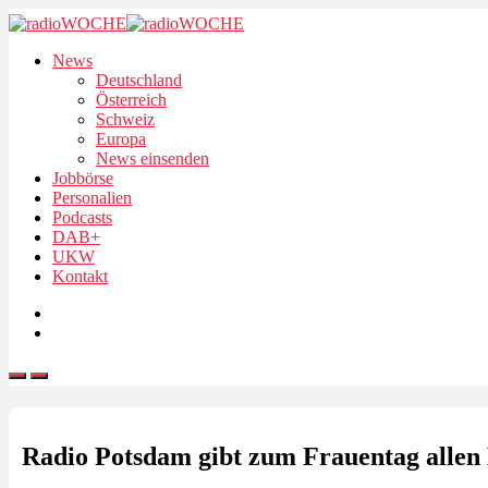
News
Deutschland
Österreich
Schweiz
Europa
News einsenden
Jobbörse
Personalien
Podcasts
DAB+
UKW
Kontakt
Radio Potsdam gibt zum Frauentag allen 