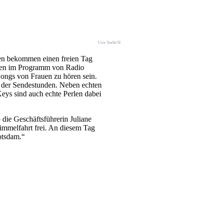
Uwe Toelle/SI
en bekommen einen freien Tag
ten im Programm von Radio
Songs von Frauen zu hören sein.
der Sendestunden. Neben echten
eys sind auch echte Perlen dabei
 die Geschäftsführerin Juliane
mmelfahrt frei. An diesem Tag
otsdam.“