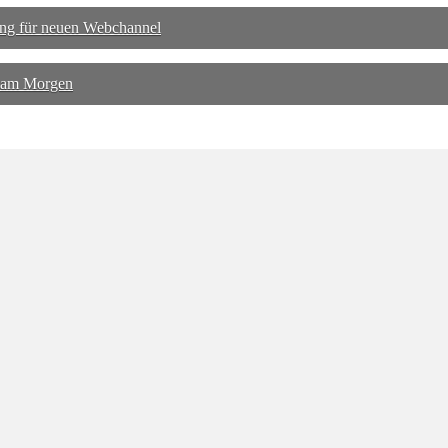
ng für neuen Webchannel
 am Morgen