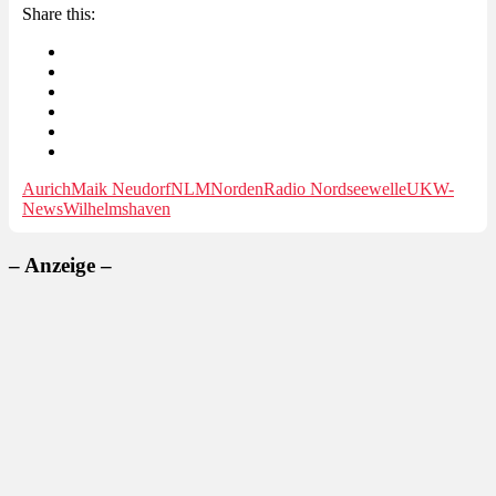
Share this:
Aurich
Maik Neudorf
NLM
Norden
Radio Nordseewelle
UKW-
News
Wilhelmshaven
– Anzeige –