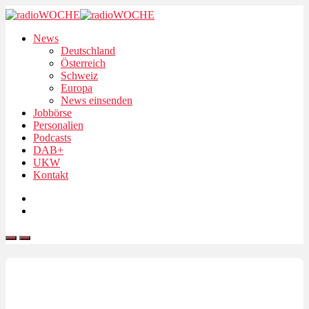
News
Deutschland
Österreich
Schweiz
Europa
News einsenden
Jobbörse
Personalien
Podcasts
DAB+
UKW
Kontakt