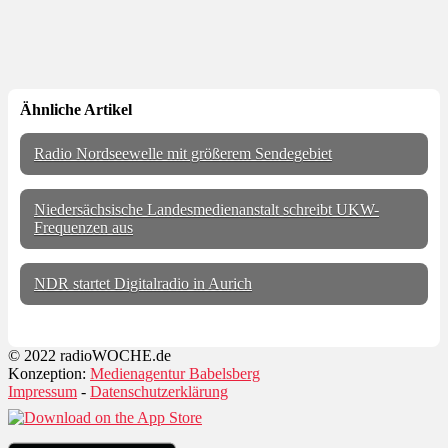
Ähnliche Artikel
Radio Nordseewelle mit größerem Sendegebiet
Niedersächsische Landesmedienanstalt schreibt UKW-
Frequenzen aus
NDR startet Digitalradio in Aurich
© 2022 radioWOCHE.de
Konzeption:
Medienagentur Babelsberg
Impressum
-
Datenschutzerklärung