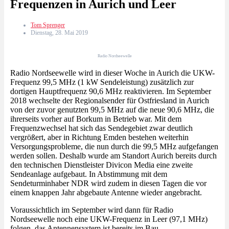
Frequenzen in Aurich und Leer
Tom Sprenger
Dienstag, 28. Mai 2019
Radio Nordseewelle
Radio Nordseewelle wird in dieser Woche in Aurich die UKW-
Frequenz 99,5 MHz (1 kW Sendeleistung) zusätzlich zur
dortigen Hauptfrequenz 90,6 MHz reaktivieren. Im September
2018 wechselte der Regionalsender für Ostfriesland in Aurich
von der zuvor genutzten 99,5 MHz auf die neue 90,6 MHz, die
ihrerseits vorher auf Borkum in Betrieb war. Mit dem
Frequenzwechsel hat sich das Sendegebiet zwar deutlich
vergrößert, aber in Richtung Emden bestehen weiterhin
Versorgungsprobleme, die nun durch die 99,5 MHz aufgefangen
werden sollen. Deshalb wurde am Standort Aurich bereits durch
den technischen Dienstleister Divicon Media eine zweite
Sendeanlage aufgebaut. In Abstimmung mit dem
Sendeturminhaber NDR wird zudem in diesen Tagen die vor
einem knappen Jahr abgebaute Antenne wieder angebracht.
Voraussichtlich im September wird dann für Radio
Nordseewelle noch eine UKW-Frequenz in Leer (97,1 MHz)
folgen, das Antennensystem ist bereits im Bau.