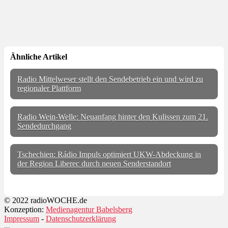
Ähnliche Artikel
Radio Mittelweser stellt den Sendebetrieb ein und wird zu
regionaler Plattform
Radio Wein-Welle: Neuanfang hinter den Kulissen zum 21.
Sendedurchgang
Tschechien: Rádio Impuls optimiert UKW-Abdeckung in
der Region Liberec durch neuen Senderstandort
© 2022 radioWOCHE.de
Konzeption:
Medienagentur Babelsberg
Impressum
-
Datenschutzerklärung