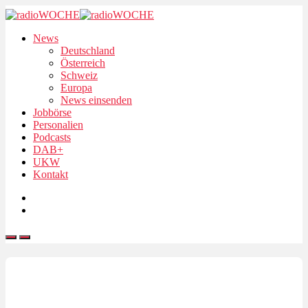
News
Deutschland
Österreich
Schweiz
Europa
News einsenden
Jobbörse
Personalien
Podcasts
DAB+
UKW
Kontakt