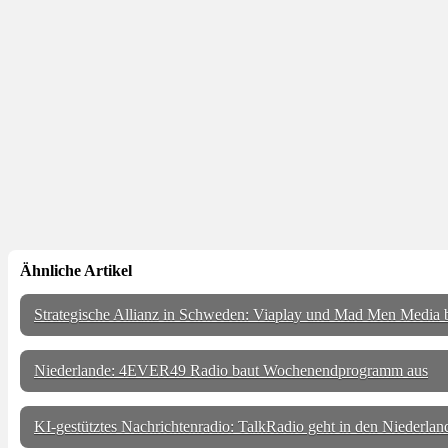
Ähnliche Artikel
Strategische Allianz in Schweden: Viaplay und Mad Men Media 
Niederlande: 4EVER49 Radio baut Wochenendprogramm aus
KI-gestütztes Nachrichtenradio: TalkRadio geht in den Niederlan