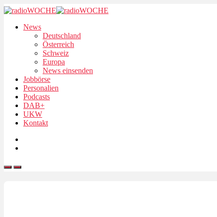
News
Deutschland
Österreich
Schweiz
Europa
News einsenden
Jobbörse
Personalien
Podcasts
DAB+
UKW
Kontakt