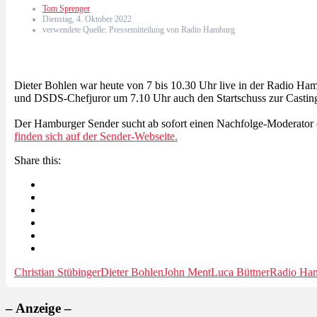
Tom Sprenger
Dienstag, 4. Oktober 2022
verwendete Quelle: Pressemitteilung von Radio Hamburg
Dieter Bohlen war heute von 7 bis 10.30 Uhr live in der Radio H
und DSDS-Chefjuror um 7.10 Uhr auch den Startschuss zur Casti
Der Hamburger Sender sucht ab sofort einen Nachfolge-Moderator
finden sich auf der Sender-Webseite.
Share this:
Christian Stübinger
Dieter Bohlen
John Ment
Luca Büttner
Radio Ha
– Anzeige –