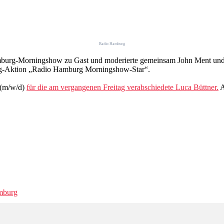
Radio Hamburg
amburg-Morningshow zu Gast und moderierte gemeinsam John Ment und C
ng-Aktion „Radio Hamburg Morningshow-Star“.
 (m/w/d)
für die am vergangenen Freitag verabschiedete Luca Büttner.
A
mburg