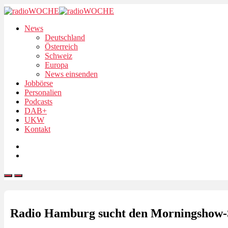
News
Deutschland
Österreich
Schweiz
Europa
News einsenden
Jobbörse
Personalien
Podcasts
DAB+
UKW
Kontakt
Radio Hamburg sucht den Morningshow-Sta