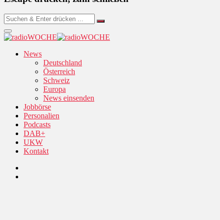
News
Deutschland
Österreich
Schweiz
Europa
News einsenden
Jobbörse
Personalien
Podcasts
DAB+
UKW
Kontakt