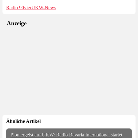
Radio 90vier
UKW-News
– Anzeige –
Ähnliche Artikel
Pioniergeist auf UKW: Radio Bavaria International startet