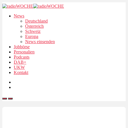
News
Deutschland
Österreich
Schweiz
Europa
News einsenden
Jobbörse
Personalien
Podcasts
DAB+
UKW
Kontakt