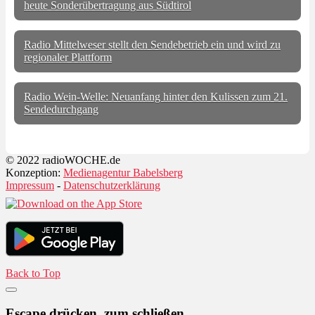
heute Sonderübertragung aus Südtirol
Radio Mittelweser stellt den Sendebetrieb ein und wird zu
regionaler Plattform
Radio Wein-Welle: Neuanfang hinter den Kulissen zum 21.
Sendedurchgang
© 2022 radioWOCHE.de
Konzeption:
Medienagentur Babelsberg
Impressum
-
Datenschutzerklärung
Back to Top
Escape drücken, zum schließen