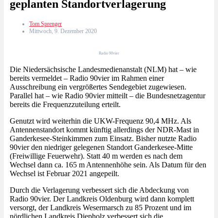
geplanten Standortverlagerung
Tom Sprenger
Mittwoch, 9. Dezember 2020
Radio 90vier
Die Niedersächsische Landesmedienanstalt (NLM) hat – wie
bereits vermeldet – Radio 90vier im Rahmen einer
Ausschreibung ein vergrößertes Sendegebiet zugewiesen.
Parallel hat – wie Radio 90vier mitteilt – die Bundesnetzagentur
bereits die Frequenzzuteilung erteilt.
Genutzt wird weiterhin die UKW-Frequenz 90,4 MHz. Als
Antennenstandort kommt künftig allerdings der NDR-Mast in
Ganderkesee-Steinkimmen zum Einsatz. Bisher nutzte Radio
90vier den niedriger gelegenen Standort Ganderkesee-Mitte
(Freiwillige Feuerwehr). Statt 40 m werden es nach dem
Wechsel dann ca. 165 m Antennenhöhe sein. Als Datum für den
Wechsel ist Februar 2021 angepeilt.
Durch die Verlagerung verbessert sich die Abdeckung von
Radio 90vier. Der Landkreis Oldenburg wird dann komplett
versorgt, der Landkreis Wesermarsch zu 85 Prozent und im
nördlichen Landkreis Diepholz verbessert sich die