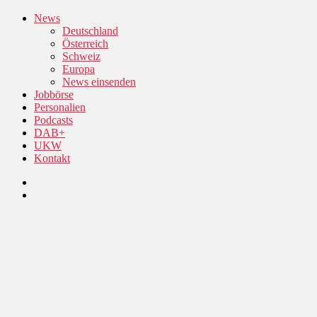
News
Deutschland
Österreich
Schweiz
Europa
News einsenden
Jobbörse
Personalien
Podcasts
DAB+
UKW
Kontakt