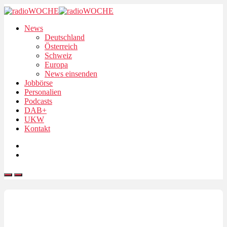
News
Deutschland
Österreich
Schweiz
Europa
News einsenden
Jobbörse
Personalien
Podcasts
DAB+
UKW
Kontakt