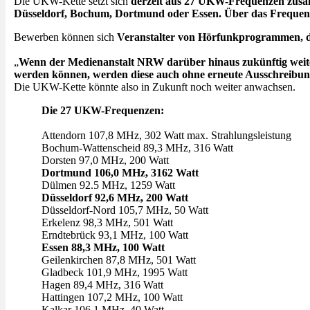
Die UKW-Kette setzt sich
derzeit aus 27 UKW-Frequenzen zus
Düsseldorf, Bochum, Dortmund oder Essen. Über das Frequenzp
Bewerben können sich
Veranstalter von Hörfunkprogrammen, di
„
Wenn der Medienanstalt NRW darüber hinaus zukünftig weit
werden können, werden diese auch ohne erneute Ausschreib
Die UKW-Kette könnte also in Zukunft noch weiter anwachsen.
Die 27 UKW-Frequenzen:
Attendorn 107,8 MHz, 302 Watt max. Strahlungsleistung
Bochum-Wattenscheid 89,3 MHz, 316 Watt
Dorsten 97,0 MHz, 200 Watt
Dortmund 106,0 MHz, 3162 Watt
Dülmen 92.5 MHz, 1259 Watt
Düsseldorf 92,6 MHz, 200 Watt
Düsseldorf-Nord 105,7 MHz, 50 Watt
Erkelenz 98,3 MHz, 501 Watt
Erndtebrück 93,1 MHz, 100 Watt
Essen 88,3 MHz, 100 Watt
Geilenkirchen 87,8 MHz, 501 Watt
Gladbeck 101,9 MHz, 1995 Watt
Hagen 89,4 MHz, 316 Watt
Hattingen 107,2 MHz, 100 Watt
Kalkar 106,1 MHz, 40 Watt