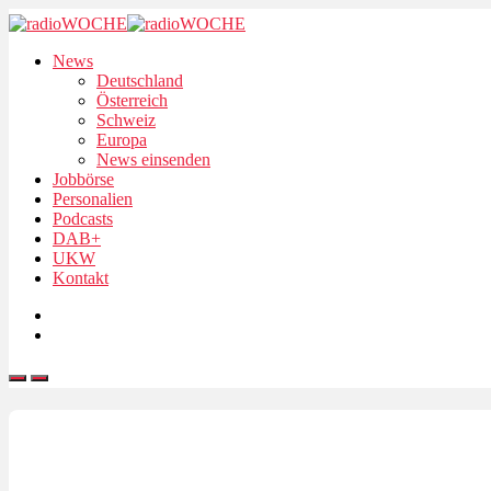
News
Deutschland
Österreich
Schweiz
Europa
News einsenden
Jobbörse
Personalien
Podcasts
DAB+
UKW
Kontakt