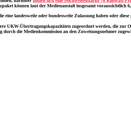
ammen, darunter
finden sich eine reichweitenstarke 70 Kilowatt-Fr
aket können laut der Medienanstalt insgesamt voraussichtlich 6
e eine landesweite oder bundesweite Zulassung haben oder diese 
ere UKW-Übertragungskapazitäten zugeordnet werden, die zur Op
ung durch die Medienkommission an den Zuweisungsnehmer zugew