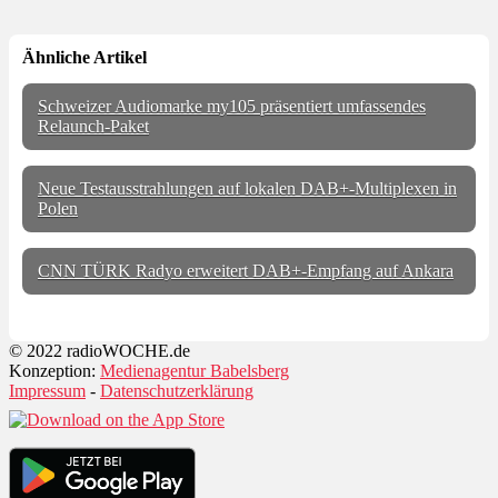
Ähnliche Artikel
Schweizer Audiomarke my105 präsentiert umfassendes
Relaunch-Paket
Neue Testausstrahlungen auf lokalen DAB+-Multiplexen in
Polen
CNN TÜRK Radyo erweitert DAB+-Empfang auf Ankara
© 2022 radioWOCHE.de
Konzeption:
Medienagentur Babelsberg
Impressum
-
Datenschutzerklärung