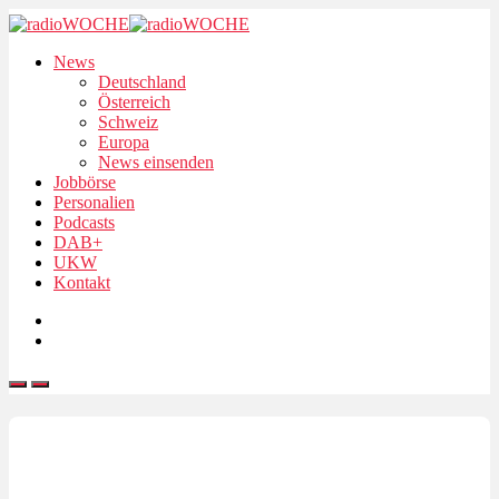
News
Deutschland
Österreich
Schweiz
Europa
News einsenden
Jobbörse
Personalien
Podcasts
DAB+
UKW
Kontakt