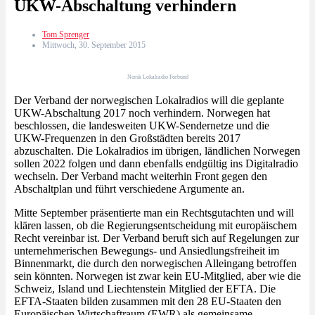
UKW-Abschaltung verhindern
Tom Sprenger
Mittwoch, 30. September 2015
Norsk Lokalradio Forbund
Der Verband der norwegischen Lokalradios will die geplante
UKW-Abschaltung 2017 noch verhindern. Norwegen hat
beschlossen, die landesweiten UKW-Sendernetze und die
UKW-Frequenzen in den Großstädten bereits 2017
abzuschalten. Die Lokalradios im übrigen, ländlichen Norwegen
sollen 2022 folgen und dann ebenfalls endgültig ins Digitalradio
wechseln. Der Verband macht weiterhin Front gegen den
Abschaltplan und führt verschiedene Argumente an.
Mitte September präsentierte man ein Rechtsgutachten und will
klären lassen, ob die Regierungsentscheidung mit europäischem
Recht vereinbar ist. Der Verband beruft sich auf Regelungen zur
unternehmerischen Bewegungs- und Ansiedlungsfreiheit im
Binnenmarkt, die durch den norwegischen Alleingang betroffen
sein könnten. Norwegen ist zwar kein EU-Mitglied, aber wie die
Schweiz, Island und Liechtenstein Mitglied der EFTA. Die
EFTA-Staaten bilden zusammen mit den 28 EU-Staaten den
Europäischen Wirtschaftraum (EWR) als gemeinsame