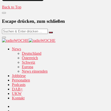
Back to Top
Escape drücken, zum schließen
News
Deutschland
Österreich
Schweiz
Europa
News einsenden
Jobbörse
Personalien
Podcasts
DAB+
UKW
Kontakt