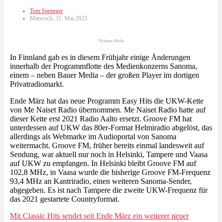
Tom Sprenger
Mittwoch, 31. Mai 2023
Nelonen Media
In Finnland gab es in diesem Frühjahr einige Änderungen
innerhalb der Programmflotte des Medienkonzerns Sanoma,
einem – neben Bauer Media – der großen Player im dortigen
Privatradiomarkt.
Ende März hat das neue Programm Easy Hits die UKW-Kette
von Me Naiset Radio übernommen. Me Naiset Radio hatte auf
dieser Kette erst 2021 Radio Aalto ersetzt. Groove FM hat
unterdessen auf UKW das 80er-Format Helmiradio abgelöst, das
allerdings als Webmarke im Audioportal von Sanoma
weitermacht. Groove FM, früher bereits einmal landesweit auf
Sendung, war aktuell nur noch in Helsinki, Tampere und Vaasa
auf UKW zu empfangen. In Helsinki bleibt Groove FM auf
102,8 MHz, in Vaasa wurde die bisherige Groove FM-Frequenz
93,4 MHz an Kantriradio, einen weiteren Sanoma-Sender,
abgegeben. Es ist nach Tampere die zweite UKW-Frequenz für
das 2021 gestartete Countryformat.
Mit Classic Hits sendet seit Ende März ein weiterer neuer