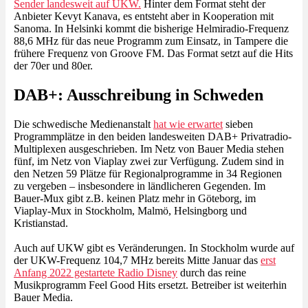
Sender landesweit auf UKW.
Hinter dem Format steht der
Anbieter Kevyt Kanava, es entsteht aber in Kooperation mit
Sanoma. In Helsinki kommt die bisherige Helmiradio-Frequenz
88,6 MHz für das neue Programm zum Einsatz, in Tampere die
frühere Frequenz von Groove FM. Das Format setzt auf die Hits
der 70er und 80er.
DAB+: Ausschreibung in Schweden
Die schwedische Medienanstalt
hat wie erwartet
sieben
Programmplätze in den beiden landesweiten DAB+ Privatradio-
Multiplexen ausgeschrieben. Im Netz von Bauer Media stehen
fünf, im Netz von Viaplay zwei zur Verfügung. Zudem sind in
den Netzen 59 Plätze für Regionalprogramme in 34 Regionen
zu vergeben – insbesondere in ländlicheren Gegenden. Im
Bauer-Mux gibt z.B. keinen Platz mehr in Göteborg, im
Viaplay-Mux in Stockholm, Malmö, Helsingborg und
Kristianstad.
Auch auf UKW gibt es Veränderungen. In Stockholm wurde auf
der UKW-Frequenz 104,7 MHz bereits Mitte Januar das
erst
Anfang 2022 gestartete Radio Disney
durch das reine
Musikprogramm Feel Good Hits ersetzt. Betreiber ist weiterhin
Bauer Media.