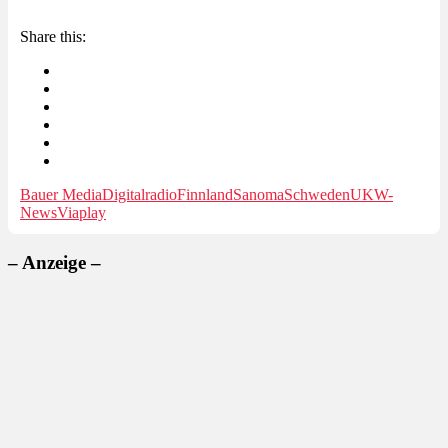
Share this:
Bauer Media
Digitalradio
Finnland
Sanoma
Schweden
UKW-
News
Viaplay
– Anzeige –