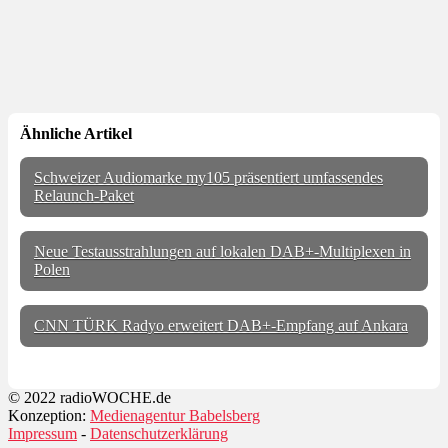
Ähnliche Artikel
Schweizer Audiomarke my105 präsentiert umfassendes
Relaunch-Paket
Neue Testausstrahlungen auf lokalen DAB+-Multiplexen in
Polen
CNN TÜRK Radyo erweitert DAB+-Empfang auf Ankara
© 2022 radioWOCHE.de
Konzeption:
Medienagentur Babelsberg
Impressum
-
Datenschutzerklärung