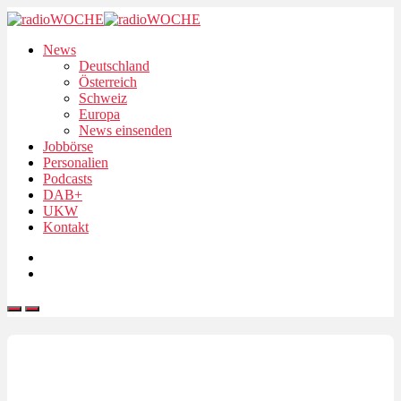
News
Deutschland
Österreich
Schweiz
Europa
News einsenden
Jobbörse
Personalien
Podcasts
DAB+
UKW
Kontakt