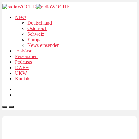
News
Deutschland
Österreich
Schweiz
Europa
News einsenden
Jobbörse
Personalien
Podcasts
DAB+
UKW
Kontakt