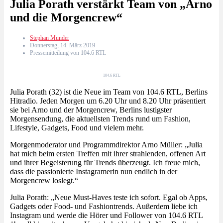
Julia Porath verstärkt Team von „Arno
und die Morgencrew“
Stephan Munder
Donnerstag, 14. März 2019
Pressemitteilung von 104.6 RTL
104.6 RTL
Julia Porath (32) ist die Neue im Team von 104.6 RTL, Berlins
Hitradio. Jeden Morgen um 6.20 Uhr und 8.20 Uhr präsentiert
sie bei Arno und der Morgencrew, Berlins lustigster
Morgensendung, die aktuellsten Trends rund um Fashion,
Lifestyle, Gadgets, Food und vielem mehr.
Morgenmoderator und Programmdirektor Arno Müller: „Julia
hat mich beim ersten Treffen mit ihrer strahlenden, offenen Art
und ihrer Begeisterung für Trends überzeugt. Ich freue mich,
dass die passionierte Instagramerin nun endlich in der
Morgencrew loslegt.“
Julia Porath: „Neue Must-Haves teste ich sofort. Egal ob Apps,
Gadgets oder Food- und Fashiontrends. Außerdem liebe ich
Instagram und werde die Hörer und Follower von 104.6 RTL