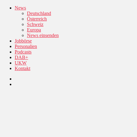
News
Deutschland
Österreich
Schweiz
Europa
News einsenden
Jobbörse
Personalien
Podcasts
DAB+
UKW
Kontakt