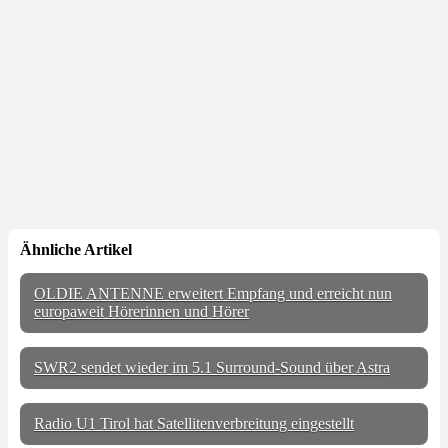
Ähnliche Artikel
OLDIE ANTENNE erweitert Empfang und erreicht nun
europaweit Hörerinnen und Hörer
SWR2 sendet wieder im 5.1 Surround-Sound über Astra
Radio U1 Tirol hat Satellitenverbreitung eingestellt