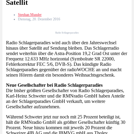
Satellit
Stephan Munder
Dienstag, 20. Dezember 2016
Radio Schlagerparadies
Radio Schlagerparadies wird auch über den Jahreswechsel
hinaus über Satellit auf Sendung bleiben. Das Schlagerradio
sendet weiterhin über die Astra-Position 19,2 Grad Ost unter der
Frequenz 12.633 MHz horizontal (Symbolrate SR 22000,
Fehlerkorrektur FEC 5/6, DVB-S). Das kündigte Radio
Schlagerparadies gegenüber der radioWOCHE an und macht
seinen Hörern damit ein besonderes Weihnachtsgeschenk.
Neue Gesellschafter bei Radio Schlagerparadies
Die bisher größten Gesellschafter von Radio Schlagerparadies,
Karl-Heinz Schweter und die RMNradio GmbH haben Anteile
an der Schlagerparadies GmbH verkauft, um weitere
Gesellschafter aufzunehmen.
Während Schweter jetzt nur noch mit 25 Prozent beteiligt ist,
hält die RMNradio GmbH als größter Gesellschafter künftig 30
Prozent. Neue hinzu kommen mit jeweils 20 Prozent die
Schweizer 4IB AG und die IBMVG mbH aus Tholey.