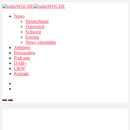
News
Deutschland
Österreich
Schweiz
Europa
News einsenden
Jobbörse
Personalien
Podcasts
DAB+
UKW
Kontakt