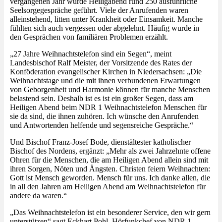
vergangenen Jahr wurde Heiligabend rund 250 ausführliche
Seelsorgegespräche geführt. Viele der Anrufenden waren
alleinstehend, litten unter Krankheit oder Einsamkeit. Manche
fühlten sich auch vergessen oder abgelehnt. Häufig wurde in
den Gesprächen von familiären Problemen erzählt.
„27 Jahre Weihnachtstelefon sind ein Segen“, meint
Landesbischof Ralf Meister, der Vorsitzende des Rates der
Konföderation evangelischer Kirchen in Niedersachsen: „Die
Weihnachtstage und die mit ihnen verbundenen Erwartungen
von Geborgenheit und Harmonie können für manche Menschen
belastend sein. Deshalb ist es ist ein großer Segen, dass am
Heiligen Abend beim NDR 1 Weihnachtstelefon Menschen für
sie da sind, die ihnen zuhören. Ich wünsche den Anrufenden
und Antwortenden helfende und segensreiche Gespräche.“
Und Bischof Franz-Josef Bode, dienstältester katholischer
Bischof des Nordens, ergänzt: „Mehr als zwei Jahrzehnte offene
Ohren für die Menschen, die am Heiligen Abend allein sind mit
ihren Sorgen, Nöten und Ängsten. Christen feiern Weihnachten:
Gott ist Mensch geworden. Mensch für uns. Ich danke allen, die
in all den Jahren am Heiligen Abend am Weihnachtstelefon für
andere da waren.“
„Das Weihnachtstelefon ist ein besonderer Service, den wir gern
unterstützen“ sagt Eckhart Pohl, Hörfunkchef von NDR 1