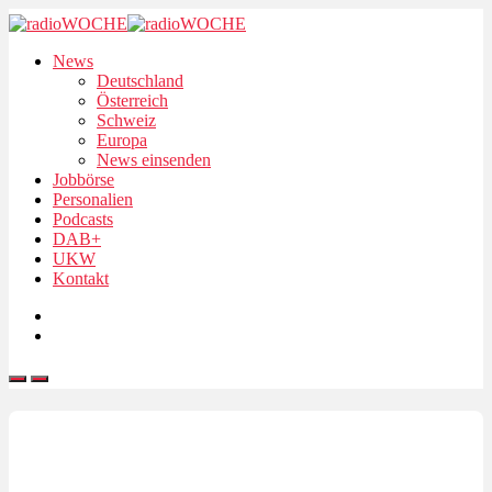
News
Deutschland
Österreich
Schweiz
Europa
News einsenden
Jobbörse
Personalien
Podcasts
DAB+
UKW
Kontakt