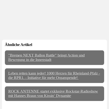
Ähnliche Artikel
"Bremen NEXT Ballon Battle" bringt Action und
Bewegung in die Innenstadt
Leben retten kann jeder! 1000 Herzen für Rheinland-Pfalz -
die RPR1. - Initiative für mehr Organspende!
ROCK ANTENNE startet exklusive Rockstar-Radioshow
mit Hannes Braun von Kissin‘ Dynamite