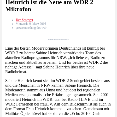
Heinrich ist die Neue am WDR 2
Mikrofon
Tom Sprenger
Mittwoch, 9. März 2016
pressemitteilung des wdr
WDR/Annika Fußwinkel
Eine der besten Moderatorinnen Deutschlands ist künftig bei
WDR 2 zu hören: Sabine Heinrich verstärkt das Team des
aktuellen Radioprogramms für NRW. „Ich liebe es, Radio zu
machen und aktuell zu arbeiten. Und für beides ist WDR 2 die
richtige Adresse“, sagt Sabine Heinrich über ihre neue
Radioheimat.
Sabine Heinrich kennt sich im WDR 2 Sendegebiet bestens aus
und die Menschen in NRW kennen Sabine Heinrich. Die
Moderatorin stammt aus Unna und hat dort bei regionalen
Medien erste journalistische Erfahrungen gesammelt. Seit 2001
moderiert Heinrich im WDR, u.a. bei Radio 1LIVE und im
WDR Fernsehen bei frauTV. Auf dem Bildschirm ist sie auch in
dem Format Frau Heinrich kommt… zu sehen. Gemeinsam mit
Matthias Öpdenhövel hat sie durch die „Echo 2010“-Gala