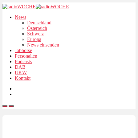
News
Deutschland
Österreich
Schweiz
Europa
News einsenden
Jobbörse
Personalien
Podcasts
DAB+
UKW
Kontakt