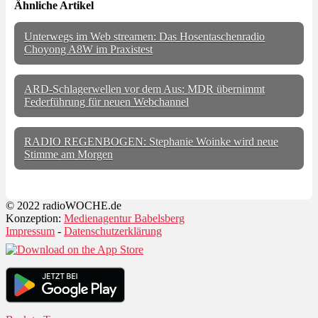
Ähnliche Artikel
Unterwegs im Web streamen: Das Hosentaschenradio
Choyong A8W im Praxistest
ARD-Schlagerwellen vor dem Aus: MDR übernimmt
Federführung für neuen Webchannel
RADIO REGENBOGEN: Stephanie Woinke wird neue
Stimme am Morgen
© 2022 radioWOCHE.de
Konzeption:
Medienagentur Babelsberg
Impressum
-
Datenschutzerklärung