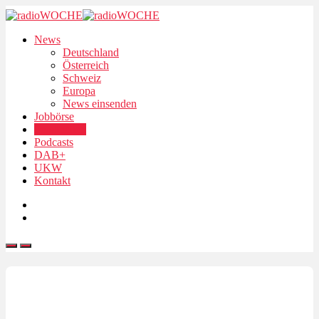
News
Deutschland
Österreich
Schweiz
Europa
News einsenden
Jobbörse
Personalien
Podcasts
DAB+
UKW
Kontakt