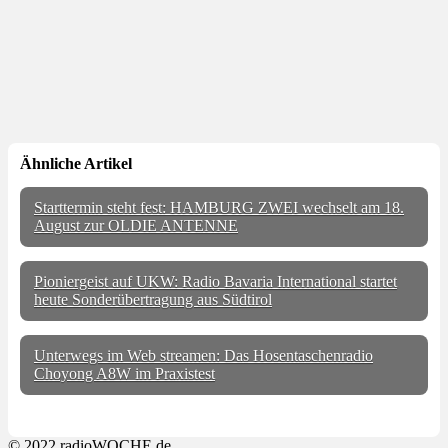
Ähnliche Artikel
Starttermin steht fest: HAMBURG ZWEI wechselt am 18.
August zur OLDIE ANTENNE
Pioniergeist auf UKW: Radio Bavaria International startet
heute Sonderübertragung aus Südtirol
Unterwegs im Web streamen: Das Hosentaschenradio
Choyong A8W im Praxistest
© 2022 radioWOCHE.de