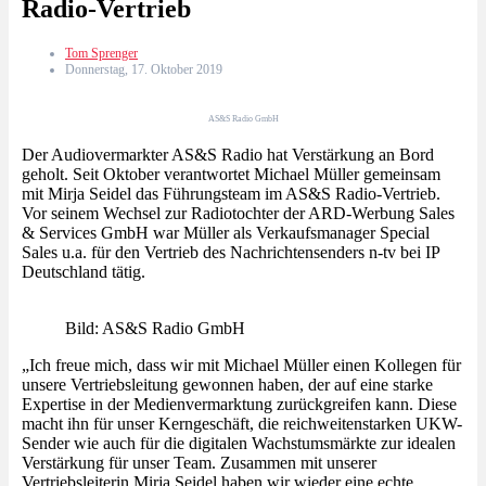
Radio-Vertrieb
Tom Sprenger
Donnerstag, 17. Oktober 2019
AS&S Radio GmbH
Der Audiovermarkter AS&S Radio hat Verstärkung an Bord
geholt. Seit Oktober verantwortet Michael Müller gemeinsam
mit Mirja Seidel das Führungsteam im AS&S Radio-Vertrieb.
Vor seinem Wechsel zur Radiotochter der ARD-Werbung Sales
& Services GmbH war Müller als Verkaufsmanager Special
Sales u.a. für den Vertrieb des Nachrichtensenders n-tv bei IP
Deutschland tätig.
Bild: AS&S Radio GmbH
„Ich freue mich, dass wir mit Michael Müller einen Kollegen für
unsere Vertriebsleitung gewonnen haben, der auf eine starke
Expertise in der Medienvermarktung zurückgreifen kann. Diese
macht ihn für unser Kerngeschäft, die reichweitenstarken UKW-
Sender wie auch für die digitalen Wachstumsmärkte zur idealen
Verstärkung für unser Team. Zusammen mit unserer
Vertriebsleiterin Mirja Seidel haben wir wieder eine echte