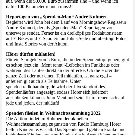
auf, wenn die 50.000 Euro zusammen sind – und wenn ich
dafür 100 Kilometer rennen muss!”
Reportagen von „Spenden-Man“ André Kuhnert
Begleitet wird John bei dem Lauf von Morningshow-Regisseur
André Kuhnert, der als „Spenden-Man“ Reportagen von
unterwegs sendet. Ferner ist ein dreiköpfiges Redaktionsteam
auf E-Bikes und E-Scootern an Johns Seite und überträgt Fotos
und Insta Stories von der Aktion.
Hörer dürfen mitlaufen!
Für ein Startgeld von 5 Euro, die in den Spendentopf gehen, gibt
es schon jetzt ein „Ment rennt“-Leibchen im Funkhaus oder
während des Laufes direkt an der Strecke. Ob die Hörer die
ganze Zeit oder nur einen Teil mitlaufen, ist ganz egal –
anfeuern gilt auch als Teilnahme. Unter
spenden.radiohamburg.de wird der Livestandort des
Spendenläufers angezeigt, sodass Hörer sich jederzeit
anschließen können. John Ment und sein Team freuen sich auf
jede und jeden, der mitläuft!
Spenden fließen in Weihnachtssammlung 2022
Die Aktion findet im Rahmen der aktuellen
Weihnachtssammlung zugunsten von Radio Hamburg Hörer
helfen Kindern e.V. statt. Das Spendengeld geht an kranke und
behinderte Kinder sowie an Kinder, die in Armut leben und aus