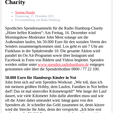
Charity
Stephan Munder
Donnerstag, 15. Dezember 2022
Pressemitteilung von Radio Hamburg
Sportliches Spendensammeln für die Radio Hamburg-Charity
„Hörer helfen Kindern“: Am Freitag, 16. Dezember wird
Morningshow-Moderator John Ment solange um die
Außenalster laufen, bis 50.000 Euro für den sozialen Verein des
Senders zusammengekommen sind. Los geht es um 7 Uhr am
Funkhaus in der Spitalerstraße 10. Die gesamte Aktion wird
parallel im On Air-Programm sowie über Instagram und
Facebook in Form von Bildern und Videos begleitet. Spenden
werden online unter
www.spenden.radiohamburg.de
entgegen
genommen oder über die Spendenhotline 0800 / 77 22 100.
50.000 Euro für Hamburgs Kinder in Not
John freut sich auf sein Spenden-Workout: „Wie toll, dass ich
mit meinem größten Hobby, dem Laufen, Familien in Not helfen
darf! Das ist mal sinnvolles Kilometergeld!“ Wie lange der Lauf
dauert, wie viele Kilometer John dafür abreißen muss und wie
oft die Alster dabei umrundet wird, hängt ganz von den
Spendern ab. Je schneller das Geld zusammen ist, desto kürzer
wird die Strecke für John, denn der verspricht: „Ich höre erst