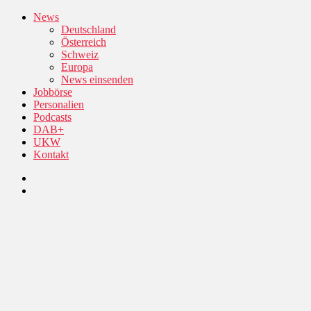
News
Deutschland
Österreich
Schweiz
Europa
News einsenden
Jobbörse
Personalien
Podcasts
DAB+
UKW
Kontakt