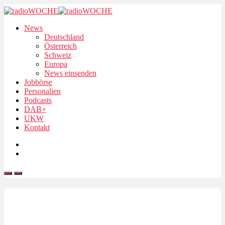
News
Deutschland
Österreich
Schweiz
Europa
News einsenden
Jobbörse
Personalien
Podcasts
DAB+
UKW
Kontakt