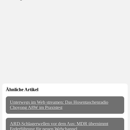
Ähnliche Artikel
Unterwegs im Web streamen: Das Hosentaschenradio
Choyong A8W im Praxistest
ARD-Schlagerwellen vor dem Aus: MDR übernimmt
Federführung für neuen Webchannel