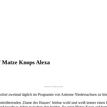
f Matze Knops Alexa
Antenne Niedersachsen
sofort zweimal täglich im Programm von Antenne Niedersachsen zu hör
kontrollierenden ,Dame des Hauses‘ hörbar wohl und weiß immer einen 
t und kracht es dabei zwischen den beiden. So zeigt Matze Knop auf hum