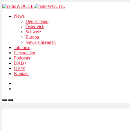
News
Deutschland
Österreich
Schweiz
Europa
News einsenden
Jobbörse
Personalien
Podcasts
DAB+
UKW
Kontakt