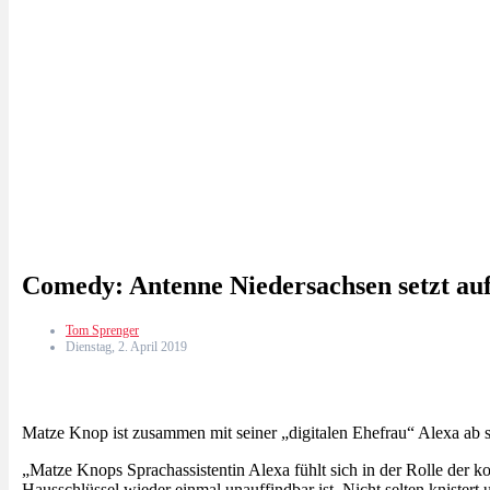
Comedy: Antenne Niedersachsen setzt au
Tom Sprenger
Dienstag, 2. April 2019
Matze Knop ist zusammen mit seiner „digitalen Ehefrau“ Alexa ab 
„Matze Knops Sprachassistentin Alexa fühlt sich in der Rolle der 
Hausschlüssel wieder einmal unauffindbar ist. Nicht selten knister