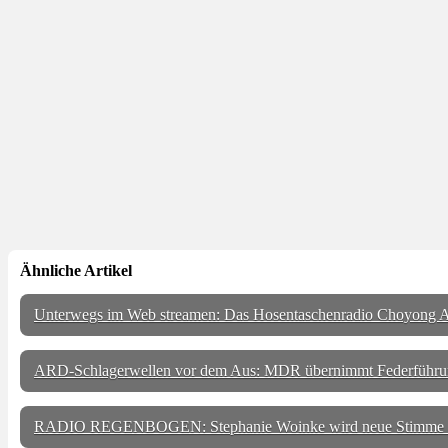
Ähnliche Artikel
Unterwegs im Web streamen: Das Hosentaschenradio Choyong A
ARD-Schlagerwellen vor dem Aus: MDR übernimmt Federführu
RADIO REGENBOGEN: Stephanie Woinke wird neue Stimme