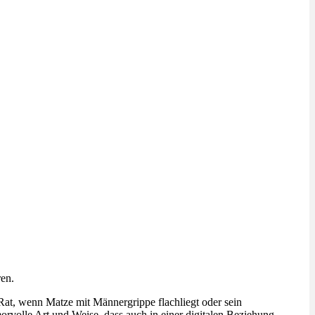
en.
Rat, wenn Matze mit Männergrippe flachliegt oder sein
orvolle Art und Weise, dass auch in einer digitalen Beziehung