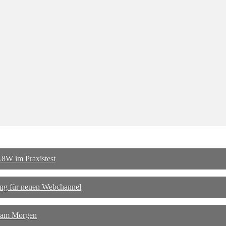
8W im Praxistest
ng für neuen Webchannel
 am Morgen