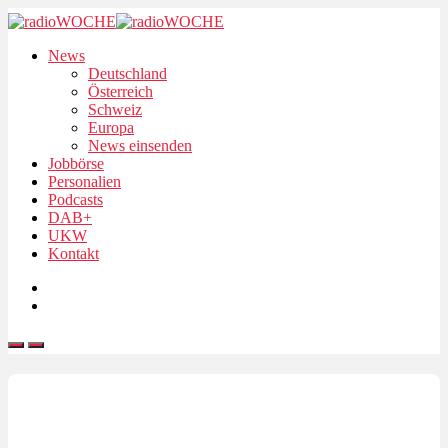
News
Deutschland
Österreich
Schweiz
Europa
News einsenden
Jobbörse
Personalien
Podcasts
DAB+
UKW
Kontakt