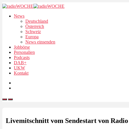
News
Deutschland
Österreich
Schweiz
Europa
News einsenden
Jobbörse
Personalien
Podcasts
DAB+
UKW
Kontakt
Livemitschnitt vom Sendestart von Radio