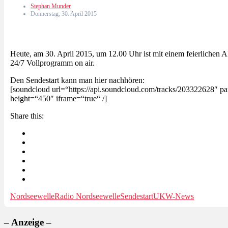
Stephan Munder
Donnerstag, 30. April 2015
Heute, am 30. April 2015, um 12.00 Uhr ist mit einem feierlichen A
24/7 Vollprogramm on air.
Den Sendestart kann man hier nachhören:
[soundcloud url=“https://api.soundcloud.com/tracks/203322628
height=“450″ iframe=“true“ /]
Share this:
Nordseewelle
Radio Nordseewelle
Sendestart
UKW-News
– Anzeige –