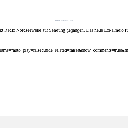
Radio Nordseewelle
kt Radio Nordseewelle auf Sendung gegangen. Das neue Lokalradio für d
″ params=“auto_play=false&hide_related=false&show_comments=true&