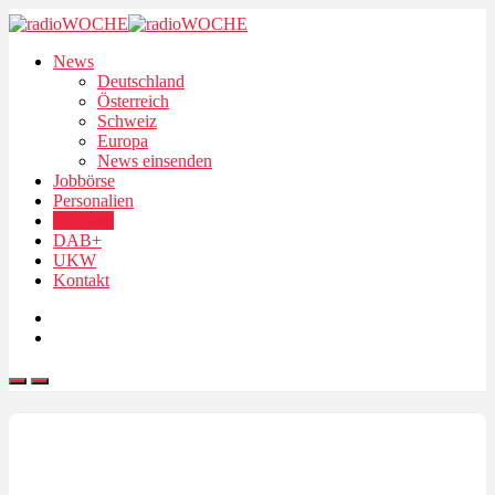
News
Deutschland
Österreich
Schweiz
Europa
News einsenden
Jobbörse
Personalien
Podcasts
DAB+
UKW
Kontakt