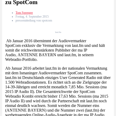
zu SpotCom
Tom Sprenger
Freitag, 4. September 2015
pressemitteilung von spotcom
laut.fm
Ab Januar 2016 übernimmt der Audiovermarkter
SpotCom exklusiv die Vermarktung von laut.fm
und und hält
somit die reichweitenstärksten Publisher der ma IP
Audio, ANTENNE BAYERN und laut.fm, in seinem
Webradio-Portfolio.
Ab Januar 2016 arbeitet laut.fm in der nationalen Vermarktung
mit dem Ismaninger Audiovermarkter SpotCom zusammen.
laut.fm ist Deutschlands einziges User Generated Radio mit über
1.500 Webradiostationen. Es richtet sich an die Zielgruppe der
14-39-Jährigen und erreicht monatlich 7,85 Mio. Sessions (ma
2015 IP Audio II). Die Gesamtreichweite der SpotCom
Webradio Kombi erreicht bisher 17,63 Mio. Sessions (ma 2015
IP Audio II) und wird durch die Partnerschaft mit laut.fm noch
einmal deutlich wachsen. Somit werden die Nummer eins
(ANTENNE BAYERN) und die Nummer zwei (laut.fm) der
werbetragenden Online-Audio-Angebote in der ma IP Audio