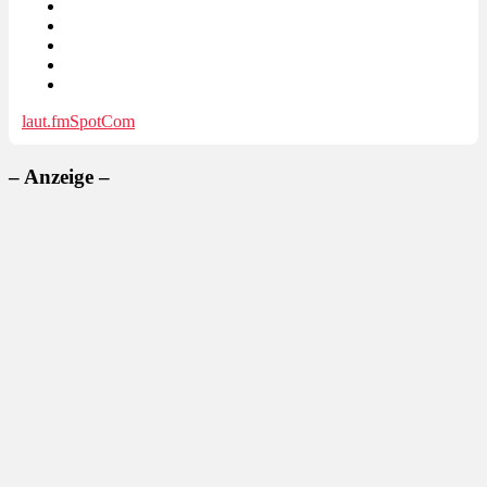
laut.fm
SpotCom
– Anzeige –