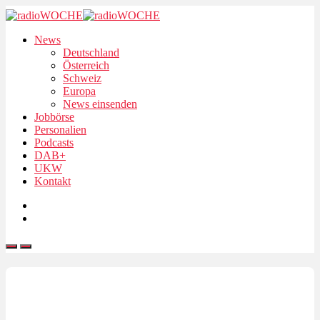
News
Deutschland
Österreich
Schweiz
Europa
News einsenden
Jobbörse
Personalien
Podcasts
DAB+
UKW
Kontakt