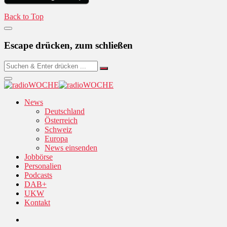
Back to Top
Escape drücken, zum schließen
News
Deutschland
Österreich
Schweiz
Europa
News einsenden
Jobbörse
Personalien
Podcasts
DAB+
UKW
Kontakt