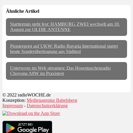
Ähnliche Artikel
Starttermin steht fest: HAMBURG ZWEI wechselt am 18.
August zur OLDIE ANTENNE
Pioniergeist auf UKW: Radio Bavaria International startet
heute Sonderübertragung aus Südtirol
Unterwegs im Web streamen: Das Hosentaschenradio
Choyong A8W im Praxistest
© 2022 radioWOCHE.de
Konzeption:
Medienagentur Babelsberg
Impressum
-
Datenschutzerklärung