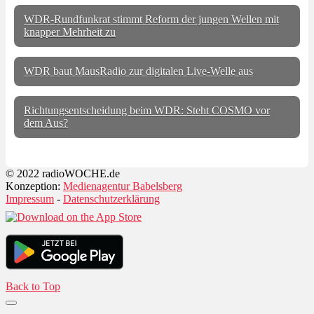
WDR-Rundfunkrat stimmt Reform der jungen Wellen mit
knapper Mehrheit zu
WDR baut MausRadio zur digitalen Live-Welle aus
Richtungsentscheidung beim WDR: Steht COSMO vor
dem Aus?
© 2022 radioWOCHE.de
Konzeption:
Medienagentur Babelsberg
Impressum
-
Datenschutzerklärung
Back to Top