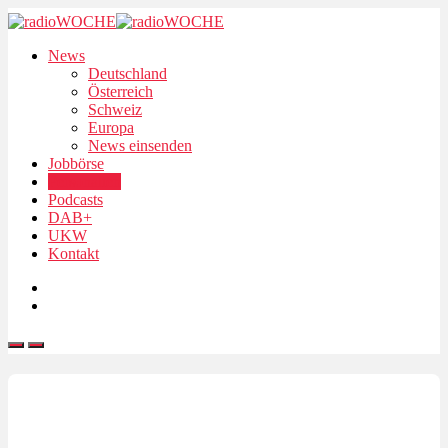
News
Deutschland
Österreich
Schweiz
Europa
News einsenden
Jobbörse
Personalien
Podcasts
DAB+
UKW
Kontakt