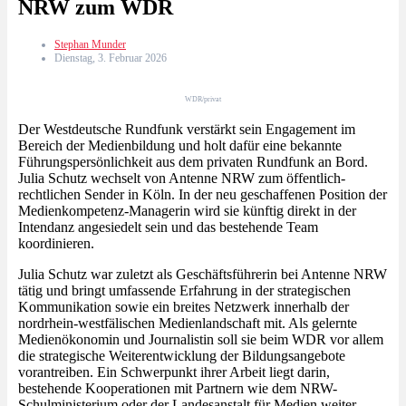
NRW zum WDR
Stephan Munder
Dienstag, 3. Februar 2026
WDR/privat
Der Westdeutsche Rundfunk verstärkt sein Engagement im
Bereich der Medienbildung und holt dafür eine bekannte
Führungspersönlichkeit aus dem privaten Rundfunk an Bord.
Julia Schutz wechselt von Antenne NRW zum öffentlich-
rechtlichen Sender in Köln. In der neu geschaffenen Position der
Medienkompetenz-Managerin wird sie künftig direkt in der
Intendanz angesiedelt sein und das bestehende Team
koordinieren.
Julia Schutz war zuletzt als Geschäftsführerin bei Antenne NRW
tätig und bringt umfassende Erfahrung in der strategischen
Kommunikation sowie ein breites Netzwerk innerhalb der
nordrhein-westfälischen Medienlandschaft mit. Als gelernte
Medienökonomin und Journalistin soll sie beim WDR vor allem
die strategische Weiterentwicklung der Bildungsangebote
vorantreiben. Ein Schwerpunkt ihrer Arbeit liegt darin,
bestehende Kooperationen mit Partnern wie dem NRW-
Schulministerium oder der Landesanstalt für Medien weiter