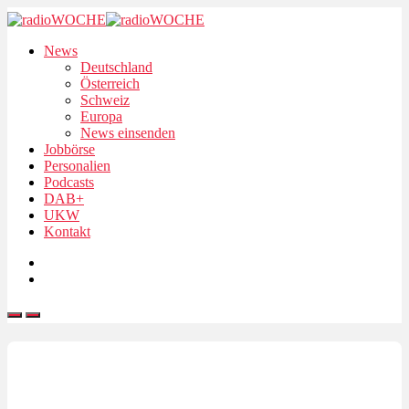
News
Deutschland
Österreich
Schweiz
Europa
News einsenden
Jobbörse
Personalien
Podcasts
DAB+
UKW
Kontakt