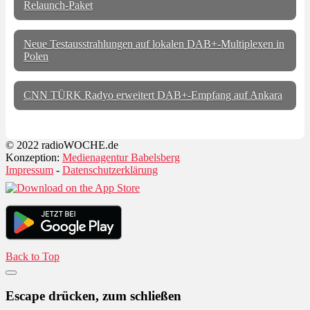
Relaunch-Paket
Neue Testausstrahlungen auf lokalen DAB+-Multiplexen in
Polen
CNN TÜRK Radyo erweitert DAB+-Empfang auf Ankara
© 2022 radioWOCHE.de
Konzeption:
Medienagentur Babelsberg
Impressum
-
Datenschutzerklärung
Back to Top
Escape drücken, zum schließen