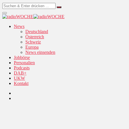
News
Deutschland
Österreich
Schweiz
Europa
News einsenden
Jobbörse
Personalien
Podcasts
DAB+
UKW
Kontakt