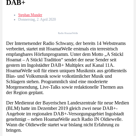
DAB+
Stephan Munder
Donnerstag, 2. April 2020
Radio HoamatWelle
Der Internetsender Radio Schwany, der bereits 14 Webstreams
verbreitet, startet mit HoamatWelle erstmals ein terrestrisch
empfangbares Hörfunprogramm. Unter dem Motto „A Stückl
Hoamat – A Stückl Tradition“ sendet der neue Sender seit
gestern im Ingolstädter DAB+ Multiplex auf Kanal 11A.
HoamatWelle soll für einen uniquen Musikmix aus größtenteils
Blas- und Volksmusik sowie volkstümlicher Musik und
Schlagern stehen. Programmlich sind eine moderierte
Morgensendung, Live-Talks sowie redaktionelle Themen aus
der Region geplant.
Der Medienrat der Bayerischen Landeszentrale für neue Medien
(BLM) hatte im Dezember 2019 gleich zwei neue DAB+-
Angebote im regionalen DAB+-Versorgungsgebiet Ingolstadt
genehmigt – neben HoamatWelle auch Radio IN Oldiewelle.
Wann die Oldiewelle startet war bislang nicht Erfahrung zu
bringen.