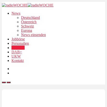
News
Deutschland
Österreich
Schweiz
Europa
News einsenden
Jobbörse
Personalien
Podcasts
DAB+
UKW
Kontakt