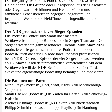
Das diesjährige Motto des Podclass Contest lautet: „Unsere
Held*innen“. Ob Gruppe oder Einzelperson, aus der Geschichte
oder Gegenwart – Heldinnen und Helden können uns in
sämtlichen Lebensbereichen begegnen, begeistern und
inspirieren. Wer sind die Held*innen der Jugendlichen und
warum?
Der NDR produziert die vier Sieger-Episoden
Die Podclass Contest Jury wählt über mehrere
Wettbewerbsrunden pro Bundesland ein Sieger-Team aus. Die
Sieger erwartet ein ganz besonderes Erlebnis: Mitte März 2024
produzieren sie gemeinsam mit ihrer Podcast-Patin oder ihrem
Podcast-Paten die erste Episode ihres Podcasts professionell
beim NDR. Die erste Episode der vier Sieger-Podcasts werden
ab 15. März auf ndr.de/einfachmedien veröffentlicht. Mit dem
Wettbewerb will der NDR Schülerinnen und Schüler für das
aktive und eigenständige Podcasting befähigen und motivieren.
Die Patinnen und Paten:
Mirja Freye (Podcast: „Dorf, Stadt, Kreis“) für Mecklenburg-
Vorpommern
Samir Chawki (Podcast: „Die Zarten im Garten“) für Schleswig-
Holstein
Andreas Kuhlage (Podcast: „63 Hektar“) für Niedersachsen
Philipp Schmid (Podcast: „Philipps Playlist“) für Hamburg