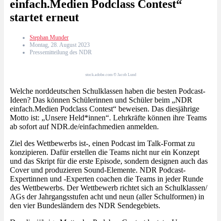
einfach.Medien Podclass Contest“
startet erneut
Stephan Munder
Montag, 28. August 2023
Pressemitteilung des NDR
stock.adobe.com © Jacob Lund
Welche norddeutschen Schulklassen haben die besten Podcast-
Ideen? Das können Schülerinnen und Schüler beim „NDR
einfach.Medien Podclass Contest“ beweisen. Das diesjährige
Motto ist: „Unsere Held*innen“. Lehrkräfte können ihre Teams
ab sofort auf NDR.de/einfachmedien anmelden.
Ziel des Wettbewerbs ist-, einen Podcast im Talk-Format zu
konzipieren. Dafür erstellen die Teams nicht nur ein Konzept
und das Skript für die erste Episode, sondern designen auch das
Cover und produzieren Sound-Elemente. NDR Podcast-
Expertinnen und -Experten coachen die Teams in jeder Runde
des Wettbewerbs. Der Wettbewerb richtet sich an Schulklassen/
AGs der Jahrgangsstufen acht und neun (aller Schulformen) in
den vier Bundesländern des NDR Sendegebiets.