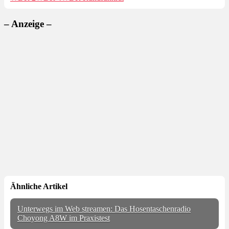
– Anzeige –
Ähnliche Artikel
Unterwegs im Web streamen: Das Hosentaschenradio
Choyong A8W im Praxistest