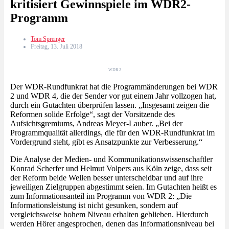
kritisiert Gewinnspiele im WDR2-
Programm
Tom Sprenger
Freitag, 13. Juli 2018
WDR 2
Der WDR-Rundfunkrat hat die Programmänderungen bei WDR
2 und WDR 4, die der Sender vor gut einem Jahr vollzogen hat,
durch ein Gutachten überprüfen lassen. „Insgesamt zeigen die
Reformen solide Erfolge“, sagt der Vorsitzende des
Aufsichtsgremiums, Andreas Meyer-Lauber. „Bei der
Programmqualität allerdings, die für den WDR-Rundfunkrat im
Vordergrund steht, gibt es Ansatzpunkte zur Verbesserung.“
Die Analyse der Medien- und Kommunikationswissenschaftler
Konrad Scherfer und Helmut Volpers aus Köln zeige, dass seit
der Reform beide Wellen besser unterscheidbar und auf ihre
jeweiligen Zielgruppen abgestimmt seien. Im Gutachten heißt es
zum Informationsanteil im Programm von WDR 2: „Die
Informationsleistung ist nicht gesunken, sondern auf
vergleichsweise hohem Niveau erhalten geblieben. Hierdurch
werden Hörer angesprochen, denen das Informationsniveau bei