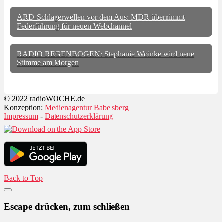
ARD-Schlagerwellen vor dem Aus: MDR übernimmt
Federführung für neuen Webchannel
RADIO REGENBOGEN: Stephanie Woinke wird neue
Stimme am Morgen
© 2022 radioWOCHE.de
Konzeption:
Medienagentur Babelsberg
Impressum
-
Datenschutzerklärung
Back to Top
Escape drücken, zum schließen