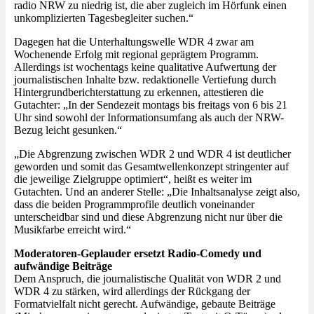
radio NRW zu niedrig ist, die aber zugleich im Hörfunk einen
unkomplizierten Tagesbegleiter suchen.“
Dagegen hat die Unterhaltungswelle WDR 4 zwar am
Wochenende Erfolg mit regional geprägtem Programm.
Allerdings ist wochentags keine qualitative Aufwertung der
journalistischen Inhalte bzw. redaktionelle Vertiefung durch
Hintergrundberichterstattung zu erkennen, attestieren die
Gutachter: „In der Sendezeit montags bis freitags von 6 bis 21
Uhr sind sowohl der Informationsumfang als auch der NRW-
Bezug leicht gesunken.“
„Die Abgrenzung zwischen WDR 2 und WDR 4 ist deutlicher
geworden und somit das Gesamtwellenkonzept stringenter auf
die jeweilige Zielgruppe optimiert“, heißt es weiter im
Gutachten. Und an anderer Stelle: „Die Inhaltsanalyse zeigt also,
dass die beiden Programmprofile deutlich voneinander
unterscheidbar sind und diese Abgrenzung nicht nur über die
Musikfarbe erreicht wird.“
Moderatoren-Geplauder ersetzt Radio-Comedy und
aufwändige Beiträge
Dem Anspruch, die journalistische Qualität von WDR 2 und
WDR 4 zu stärken, wird allerdings der Rückgang der
Formatvielfalt nicht gerecht. Aufwändige, gebaute Beiträge