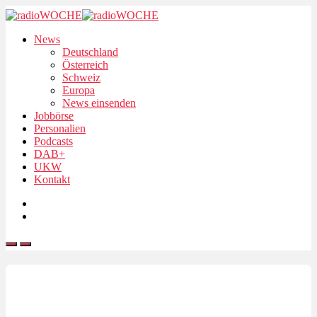
News
Deutschland
Österreich
Schweiz
Europa
News einsenden
Jobbörse
Personalien
Podcasts
DAB+
UKW
Kontakt