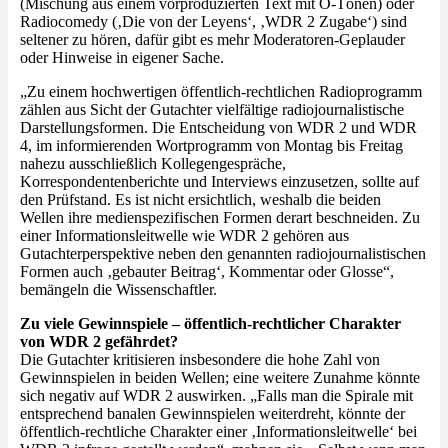
(Mischung aus einem vorproduzierten Text mit O-Tönen) oder
Radiocomedy (‚Die von der Leyens‘, ‚WDR 2 Zugabe‘) sind
seltener zu hören, dafür gibt es mehr Moderatoren-Geplauder
oder Hinweise in eigener Sache.
„Zu einem hochwertigen öffentlich-rechtlichen Radioprogramm
zählen aus Sicht der Gutachter vielfältige radiojournalistische
Darstellungsformen. Die Entscheidung von WDR 2 und WDR
4, im informierenden Wortprogramm von Montag bis Freitag
nahezu ausschließlich Kollegengespräche,
Korrespondentenberichte und Interviews einzusetzen, sollte auf
den Prüfstand. Es ist nicht ersichtlich, weshalb die beiden
Wellen ihre medienspezifischen Formen derart beschneiden. Zu
einer Informationsleitwelle wie WDR 2 gehören aus
Gutachterperspektive neben den genannten radiojournalistischen
Formen auch ‚gebauter Beitrag‘, Kommentar oder Glosse“,
bemängeln die Wissenschaftler.
Zu viele Gewinnspiele – öffentlich-rechtlicher Charakter
von WDR 2 gefährdet?
Die Gutachter kritisieren insbesondere die hohe Zahl von
Gewinnspielen in beiden Wellen; eine weitere Zunahme könnte
sich negativ auf WDR 2 auswirken. „Falls man die Spirale mit
entsprechend banalen Gewinnspielen weiterdreht, könnte der
öffentlich-rechtliche Charakter einer ‚Informationsleitwelle‘ bei