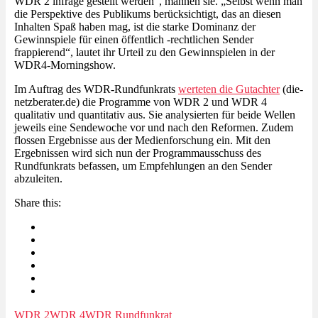
WDR 2 infrage gestellt werden“, mahnen sie. „Selbst wenn man
die Perspektive des Publikums berücksichtigt, das an diesen
Inhalten Spaß haben mag, ist die starke Dominanz der
Gewinnspiele für einen öffentlich -rechtlichen Sender
frappierend“, lautet ihr Urteil zu den Gewinnspielen in der
WDR4-Morningshow.
Im Auftrag des WDR-Rundfunkrats
werteten die Gutachter
(die-
netzberater.de) die Programme von WDR 2 und WDR 4
qualitativ und quantitativ aus. Sie analysierten für beide Wellen
jeweils eine Sendewoche vor und nach den Reformen. Zudem
flossen Ergebnisse aus der Medienforschung ein. Mit den
Ergebnissen wird sich nun der Programmausschuss des
Rundfunkrats befassen, um Empfehlungen an den Sender
abzuleiten.
Share this:
WDR 2
WDR 4
WDR Rundfunkrat