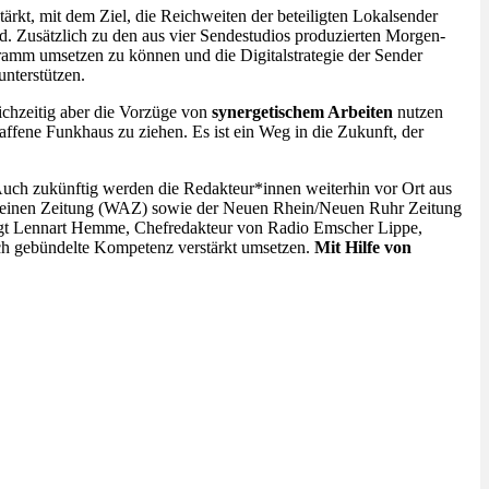
rkt, mit dem Ziel, die Reichweiten der beteiligten Lokalsender
rd. Zusätzlich zu den aus vier Sendestudios produzierten Morgen-
amm umsetzen zu können und die Digitalstrategie der Sender
nterstützen.
ichzeitig aber die Vorzüge von
synergetischem Arbeiten
nutzen
affene Funkhaus zu ziehen. Es ist ein Weg in die Zukunft, der
uch zukünftig werden die Redakteur*innen weiterhin vor Ort aus
gemeinen Zeitung (WAZ) sowie der Neuen Rhein/Neuen Ruhr Zeitung
sagt Lennart Hemme, Chefredakteur von Radio Emscher Lippe,
rch gebündelte Kompetenz verstärkt umsetzen.
Mit Hilfe von