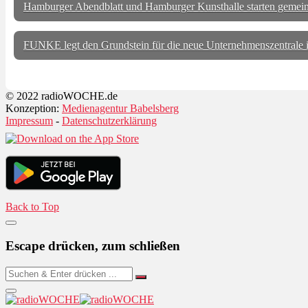
Hamburger Abendblatt und Hamburger Kunsthalle starten gemei
FUNKE legt den Grundstein für die neue Unternehmenszentrale 
© 2022 radioWOCHE.de
Konzeption:
Medienagentur Babelsberg
Impressum
-
Datenschutzerklärung
Back to Top
Escape drücken, zum schließen