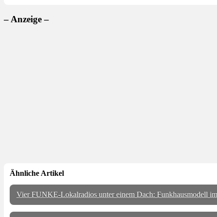
– Anzeige –
Ähnliche Artikel
Vier FUNKE-Lokalradios unter einem Dach: Funkhausmodell im E