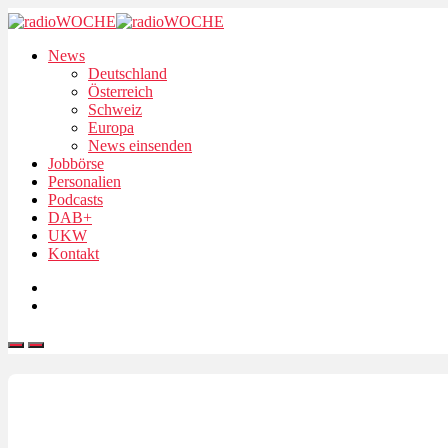
News
Deutschland
Österreich
Schweiz
Europa
News einsenden
Jobbörse
Personalien
Podcasts
DAB+
UKW
Kontakt