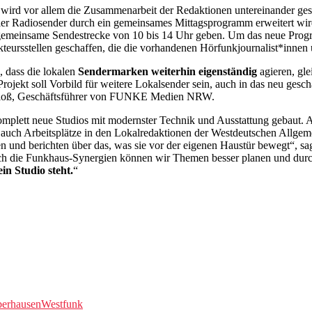
wird vor allem die Zusammenarbeit der Redaktionen untereinander gestä
r vier Radiosender durch ein gemeinsames Mittagsprogramm erweitert wi
 gemeinsame Sendestrecke von 10 bis 14 Uhr geben. Um das neue Progr
eursstellen geschaffen, die die vorhandenen Hörfunkjournalist*innen u
, dass die lokalen
Sendermarken weiterhin eigenständig
agieren, gle
ojekt soll Vorbild für weitere Lokalsender sein, auch in das neu gesch
Kloß, Geschäftsführer von FUNKE Medien NRW.
plett neue Studios mit modernster Technik und Ausstattung gebaut. A
e auch Arbeitsplätze in den Lokalredaktionen der Westdeutschen All
n und berichten über das, was sie vor der eigenen Haustür bewegt“, 
„Durch die Funkhaus-Synergien können wir Themen besser planen und du
in Studio steht.
“
erhausen
Westfunk