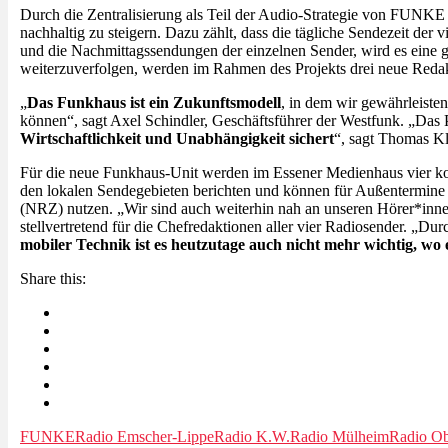
Durch die Zentralisierung als Teil der Audio-Strategie von FUNKE 
nachhaltig zu steigern. Dazu zählt, dass die tägliche Sendezeit de
und die Nachmittagssendungen der einzelnen Sender, wird es eine
weiterzuverfolgen, werden im Rahmen des Projekts drei neue Redakt
„
Das Funkhaus ist ein Zukunftsmodell
, in dem wir gewährleisten
können“, sagt Axel Schindler, Geschäftsführer der Westfunk. „Das Pr
Wirtschaftlichkeit und Unabhängigkeit sichert
“, sagt Thomas 
Für die neue Funkhaus-Unit werden im Essener Medienhaus vier kom
den lokalen Sendegebieten berichten und können für Außentermin
(NRZ) nutzen. „Wir sind auch weiterhin nah an unseren Hörer*inne
stellvertretend für die Chefredaktionen aller vier Radiosender. 
mobiler Technik ist es heutzutage auch nicht mehr wichtig, wo e
Share this:
FUNKE
Radio Emscher-Lippe
Radio K.W.
Radio Mülheim
Radio Ob