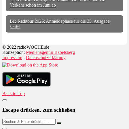
Verkehr schon im Juni ab
BR-Radltour 2026: Anmeldephase für die 35. Ausgabe
startet
© 2022 radioWOCHE.de
Konzeption:
Medienagentur Babelsberg
Impressum
-
Datenschutzerklärung
Back to Top
Escape drücken, zum schließen