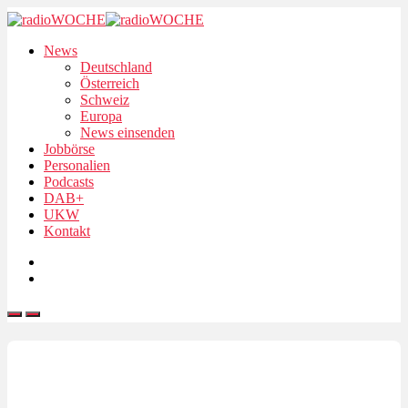
News
Deutschland
Österreich
Schweiz
Europa
News einsenden
Jobbörse
Personalien
Podcasts
DAB+
UKW
Kontakt