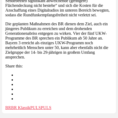
Sendebetrieb signifikant abweichende (geringere)
Flächendeckung nicht bestehe“ und sich die Kosten für die
Anschaffung eines Digitalradios im unteren Bereich bewegten,
sodass die Rundfunkempfangsfreiheit nicht verletzt sei.
Die geplanten Maßnahmen des BR dienen dem Ziel, auch ein
jüngeres Publikum zu erreichen und dem drohenden
Generationenabriss entgegen zu wirken. Vier der fünf UKW-
Programme des BR sprechen ein Publikum ab 50 Jahre an.
Bayern 3 erreicht als einziges UKW-Programm noch
mehrheitlich Menschen unter 50, kann aber ebenfalls nicht die
Zielgruppe der 14- bis 29-jährigen in großem Umfang
ansprechen.
Share this:
BR
BR Klassik
PULS
PULS