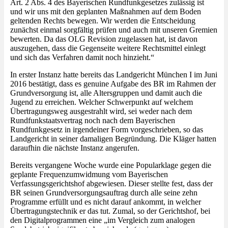
Art. 2 Abs. 4 des Bayerischen Rundfunkgesetzes zulässig ist
und wir uns mit den geplanten Maßnahmen auf dem Boden
geltenden Rechts bewegen. Wir werden die Entscheidung
zunächst einmal sorgfältig prüfen und auch mit unseren Gremien
bewerten. Da das OLG Revision zugelassen hat, ist davon
auszugehen, dass die Gegenseite weitere Rechtsmittel einlegt
und sich das Verfahren damit noch hinzieht.“
In erster Instanz hatte bereits das Landgericht München I im Juni
2016 bestätigt, dass es genuine Aufgabe des BR im Rahmen der
Grundversorgung ist, alle Altersgruppen und damit auch die
Jugend zu erreichen. Welcher Schwerpunkt auf welchem
Übertragungsweg ausgestrahlt wird, sei weder nach dem
Rundfunkstaatsvertrag noch nach dem Bayerischen
Rundfunkgesetz in irgendeiner Form vorgeschrieben, so das
Landgericht in seiner damaligen Begründung. Die Kläger hatten
daraufhin die nächste Instanz angerufen.
Bereits vergangene Woche wurde eine Popularklage gegen die
geplante Frequenzumwidmung vom Bayerischen
Verfassungsgerichtshof abgewiesen. Dieser stellte fest, dass der
BR seinen Grundversorgungsauftrag durch alle seine zehn
Programme erfüllt und es nicht darauf ankommt, in welcher
Übertragungstechnik er das tut. Zumal, so der Gerichtshof, bei
den Digitalprogrammen eine „im Vergleich zum analogen