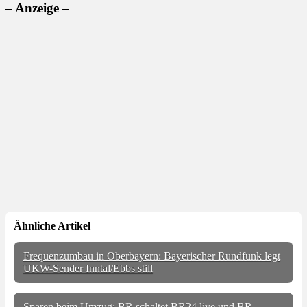
– Anzeige –
Ähnliche Artikel
Frequenzumbau in Oberbayern: Bayerischer Rundfunk legt
UKW-Sender Inntal/Ebbs still
Sparen beim Umzug: BR schaltet BR24 live und BR