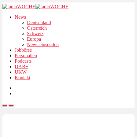
News
Deutschland
Österreich
Schweiz
Europa
News einsenden
Jobbörse
Personalien
Podcasts
DAB+
UKW
Kontakt