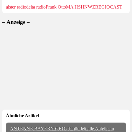
alster radio
delta radio
Frank Otto
MA HSH
NWZ
REGIOCAST
– Anzeige –
Ähnliche Artikel
ANTENNE BAYERN GROUP bündelt alle Anteile an