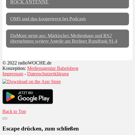
ROCK ANTENNE
OMS und dpa kooperieren bei Podcasts
DuMont steigt aus: Märkisches Medienhaus und RS2
übernehmen weitere Anteile am Berliner Rundfunk 91.4
© 2022 radioWOCHE.de
Konzeption:
Medienagentur Babelsberg
Impressum
-
Datenschutzerklärung
Back to Top
Escape drücken, zum schließen