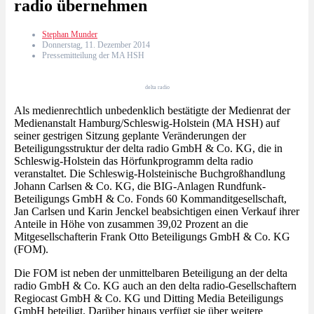
radio übernehmen
Stephan Munder
Donnerstag, 11. Dezember 2014
Pressemitteilung der MA HSH
delta radio
Als medienrechtlich unbedenklich bestätigte der Medienrat der
Medienanstalt Hamburg/Schleswig-Holstein (MA HSH) auf
seiner gestrigen Sitzung geplante Veränderungen der
Beteiligungsstruktur der delta radio GmbH & Co. KG, die in
Schleswig-Holstein das Hörfunkprogramm delta radio
veranstaltet. Die Schleswig-Holsteinische Buchgroßhandlung
Johann Carlsen & Co. KG, die BIG-Anlagen Rundfunk-
Beteiligungs GmbH & Co. Fonds 60 Kommanditgesellschaft,
Jan Carlsen und Karin Jenckel beabsichtigen einen Verkauf ihrer
Anteile in Höhe von zusammen 39,02 Prozent an die
Mitgesellschafterin Frank Otto Beteiligungs GmbH & Co. KG
(FOM).
Die FOM ist neben der unmittelbaren Beteiligung an der delta
radio GmbH & Co. KG auch an den delta radio-Gesellschaftern
Regiocast GmbH & Co. KG und Ditting Media Beteiligungs
GmbH beteiligt. Darüber hinaus verfügt sie über weitere