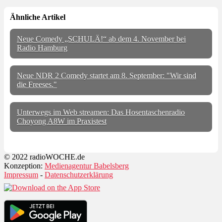
Ähnliche Artikel
Neue Comedy „SCHULÄ!“ ab dem 4. November bei
Radio Hamburg
Neue NDR 2 Comedy startet am 8. September: "Wir sind
die Freeses."
Unterwegs im Web streamen: Das Hosentaschenradio
Choyong A8W im Praxistest
© 2022 radioWOCHE.de
Konzeption:
Medienagentur Babelsberg
Impressum
-
Datenschutzerklärung