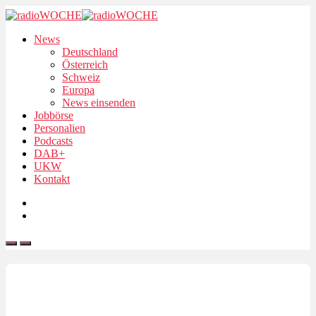
News
Deutschland
Österreich
Schweiz
Europa
News einsenden
Jobbörse
Personalien
Podcasts
DAB+
UKW
Kontakt