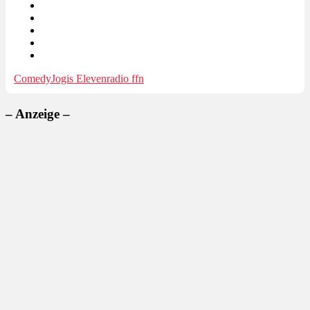
Comedy
Jogis Eleven
radio ffn
– Anzeige –