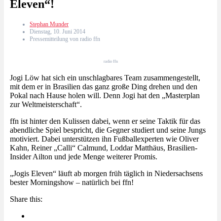
Eleven“!
Stephan Munder
Dienstag, 10. Juni 2014
Pressemitteilung von radio ffn
radio ffn
Jogi Löw hat sich ein unschlagbares Team zusammengestellt,
mit dem er in Brasilien das ganz große Ding drehen und den
Pokal nach Hause holen will. Denn Jogi hat den „Masterplan
zur Weltmeisterschaft“.
ffn ist hinter den Kulissen dabei, wenn er seine Taktik für das
abendliche Spiel bespricht, die Gegner studiert und seine Jungs
motiviert. Dabei unterstützen ihn Fußballexperten wie Oliver
Kahn, Reiner „Calli“ Calmund, Loddar Matthäus, Brasilien-
Insider Ailton und jede Menge weiterer Promis.
„Jogis Eleven“ läuft ab morgen früh täglich in Niedersachsens
bester Morningshow – natürlich bei ffn!
Share this: