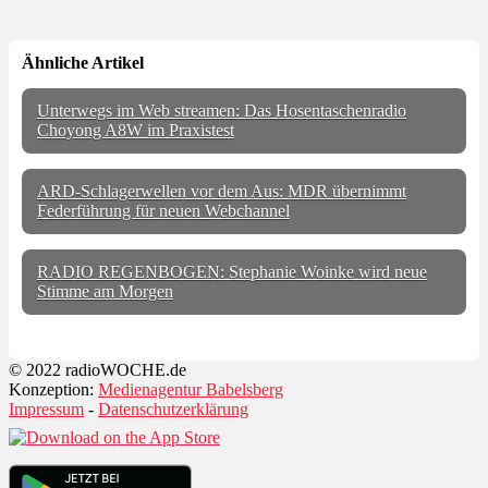
Ähnliche Artikel
Unterwegs im Web streamen: Das Hosentaschenradio
Choyong A8W im Praxistest
ARD-Schlagerwellen vor dem Aus: MDR übernimmt
Federführung für neuen Webchannel
RADIO REGENBOGEN: Stephanie Woinke wird neue
Stimme am Morgen
© 2022 radioWOCHE.de
Konzeption:
Medienagentur Babelsberg
Impressum
-
Datenschutzerklärung