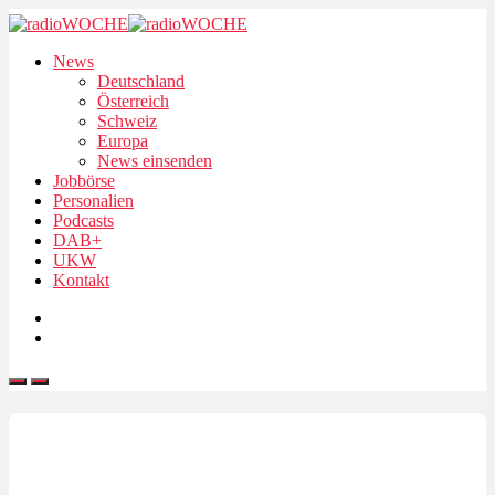
News
Deutschland
Österreich
Schweiz
Europa
News einsenden
Jobbörse
Personalien
Podcasts
DAB+
UKW
Kontakt