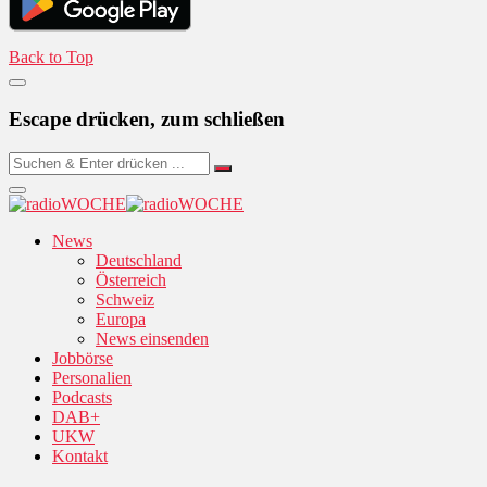
Back to Top
Escape drücken, zum schließen
News
Deutschland
Österreich
Schweiz
Europa
News einsenden
Jobbörse
Personalien
Podcasts
DAB+
UKW
Kontakt