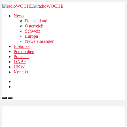
News
Deutschland
Österreich
Schweiz
Europa
News einsenden
Jobbörse
Personalien
Podcasts
DAB+
UKW
Kontakt