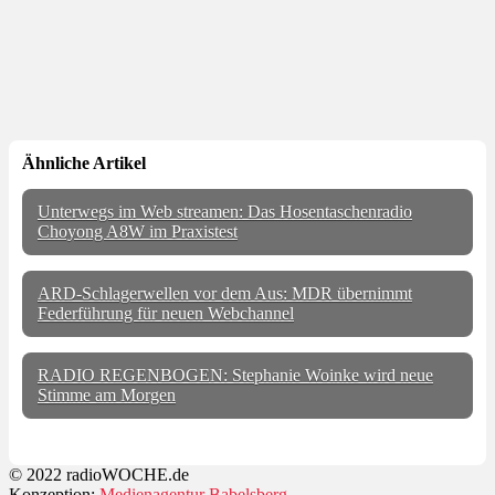
Ähnliche Artikel
Unterwegs im Web streamen: Das Hosentaschenradio
Choyong A8W im Praxistest
ARD-Schlagerwellen vor dem Aus: MDR übernimmt
Federführung für neuen Webchannel
RADIO REGENBOGEN: Stephanie Woinke wird neue
Stimme am Morgen
© 2022 radioWOCHE.de
Konzeption:
Medienagentur Babelsberg