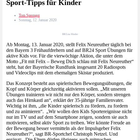
Sport-Tipps für Kinder
Tom Sprenger
Sonntag, 12. Januar 2020
BR/Lisa Hinder
Ab Montag, 13. Januar 2020, stellt Felix Neureuther täglich bei
den Bayern 3 Frühaufdrehern und auf BR24 Sport Übungen für
aktive Kids vor. Für die vierwöchige Aktion, die unter dem
Motto „Fit mit Felix – Beweg Dich schlau mit Felix Neureuther“
steht, hat der Bayerische Rundfunk insgesamt 20 Radiospots
und Videoclips mit dem ehemaligen Skistar produziert.
Das Konzept besteht aus spielerischen Bewegungsübungen, die
Kopf und Körper gleichzeitig aktivieren sollen. „Mit unseren
Übungen trainieren wir nicht nur den Körper, sondern strengen
auch das Hirnkastl an“, erklärt der 35-jährige Familienvater.
Wichtig ist ihm, „die Kinder spielerisch zu fördern, zu fordern
und zu animieren“. „Wir wollen den Kids Sportereignisse nicht
nur im TV und auf dem Smartphone zeigen, sondern sie auch
motivieren, selbst aktiv Sport zu treiben. Wer könnte Freude an
der Bewegung besser vermitteln als der Impulsgeber Felix
Neureuther?“, sagt BR-Sportchef Christoph Netzel. Und
ergänzt: „Die Eltern dürfen übrigens auch mitmachen,