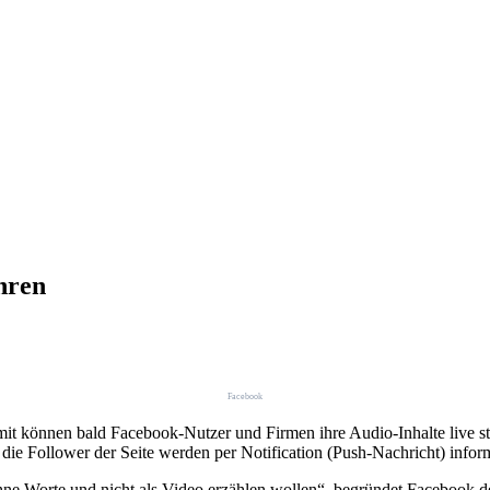
hren
Facebook
it können bald Facebook-Nutzer und Firmen ihre Audio-Inhalte live s
ie Follower der Seite werden per Notification (Push-Nachricht) inform
e Worte und nicht als Video erzählen wollen“, begründet Facebook den