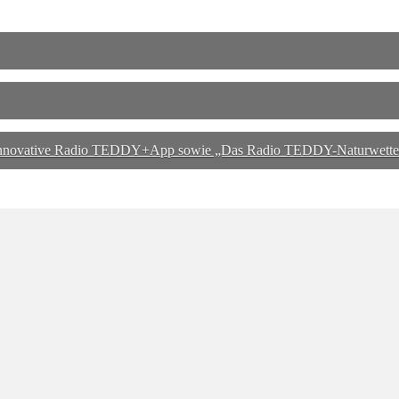
 innovative Radio TEDDY+App sowie „Das Radio TEDDY-Naturwette