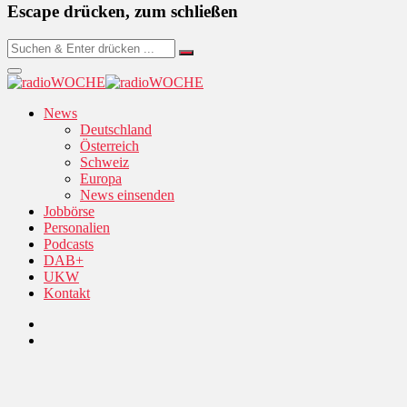
Escape drücken, zum schließen
News
Deutschland
Österreich
Schweiz
Europa
News einsenden
Jobbörse
Personalien
Podcasts
DAB+
UKW
Kontakt