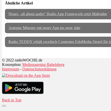
Ähnliche Artikel
Neues „all about audio“ Radio App Framework setzt Maßstäbe
Antenne Münster mit neuer App ins neue Jahr
Radio TEDDY erhält zweifach Comenius EduMedia-Siegel für
© 2022 radioWOCHE.de
Konzeption:
Medienagentur Babelsberg
Impressum
-
Datenschutzerklärung
Back to Top