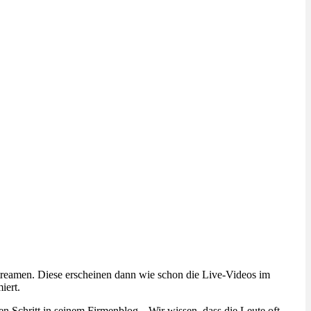
treamen. Diese erscheinen dann wie schon die Live-Videos im
iert.
 Schritt in seinem Firmenblog. „Wir wissen, dass die Leute oft