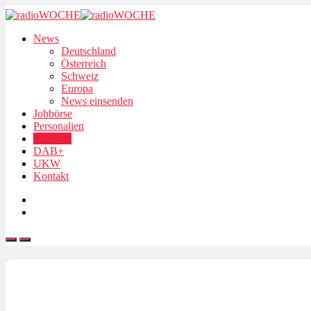
News
Deutschland
Österreich
Schweiz
Europa
News einsenden
Jobbörse
Personalien
Podcasts
DAB+
UKW
Kontakt