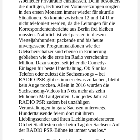
Abenteuer Privatradio einzulassen. Denn besonders
die dürftigen, technischen Voraussetzungen sorgten
in den ersten Monaten immer wieder für skurrile
Situationen. So konnte zwischen 12 und 14 Uhr
nicht telefoniert werden, da die Leitungen für die
Korrespondentenberichte aus Berlin frei bleiben
mussten. Natürlich ist viel passiert in diesem
Vierteljahrhundert: packende und bis heute
unvergessene Programmaktionen wie der
Gletscherschätzer sind ebenso in Erinnerung
geblieben wie die erste im Radio verschenkte
Million. Dazu sorgen seit jeher die Comedy-
Einlagen für beste Unterhaltung. Ob Sinnlos-
Telefon oder zuletzt die Sachsensongs – bei
RADIO PSR gibt es immer etwas zu lachen, bleibt
kein Auge trocken. Allein in 2016 wurden die
Sachsensong-Videos im Netz mehr als zehn
Millionen Mal aufgerufen. Und jedes Jahr ist
RADIO PSR zudem bei unzähligen
Veranstaltungen in ganz Sachsen unterwegs.
Hunderttausende feiern dort mit ihrem
Lieblingssender und ihren Lieblingsmoderatoren.
Ob bei Stadtfesten oder beim Tag der Sachsen: Auf
der RADIO PSR-Bühne ist immer was los.“