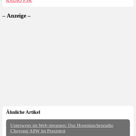
RADIO PSR
– Anzeige –
Ähnliche Artikel
Unterwegs im Web streamen: Das Hosentaschenradio
Choyong A8W im Praxistest