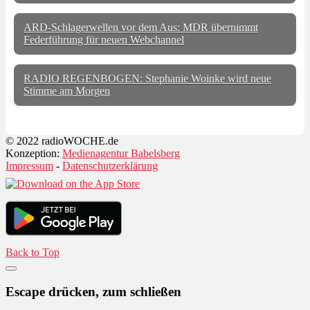
ARD-Schlagerwellen vor dem Aus: MDR übernimmt
Federführung für neuen Webchannel
RADIO REGENBOGEN: Stephanie Woinke wird neue
Stimme am Morgen
© 2022 radioWOCHE.de
Konzeption:
Medienagentur Babelsberg
Impressum
-
Datenschutzerklärung
Back to Top
Escape drücken, zum schließen