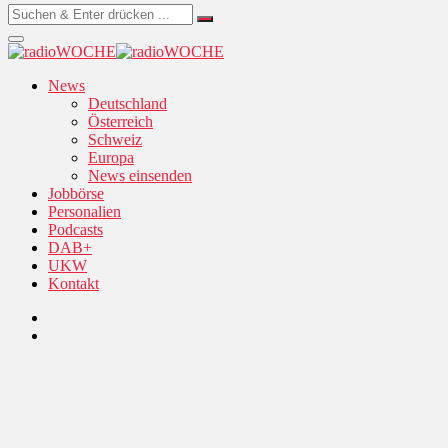
News
Deutschland
Österreich
Schweiz
Europa
News einsenden
Jobbörse
Personalien
Podcasts
DAB+
UKW
Kontakt