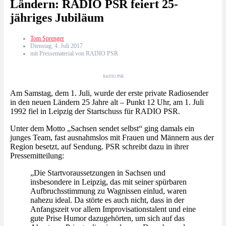
Ländern: RADIO PSR feiert 25-
jähriges Jubiläum
Tom Sprenger
Dienstag, 4. Juli 2017
mit Pressematerial von RADIO PSR
RADIO PSR
Am Samstag, dem 1. Juli, wurde der erste private Radiosender
in den neuen Ländern 25 Jahre alt – Punkt 12 Uhr, am 1. Juli
1992 fiel in Leipzig der Startschuss für RADIO PSR.
Unter dem Motto „Sachsen sendet selbst“ ging damals ein
junges Team, fast ausnahmslos mit Frauen und Männern aus der
Region besetzt, auf Sendung. PSR schreibt dazu in ihrer
Pressemitteilung:
„Die Startvoraussetzungen in Sachsen und
insbesondere in Leipzig, das mit seiner spürbaren
Aufbruchsstimmung zu Wagnissen einlud, waren
nahezu ideal. Da störte es auch nicht, dass in der
Anfangszeit vor allem Improvisationstalent und eine
gute Prise Humor dazugehörten, um sich auf das