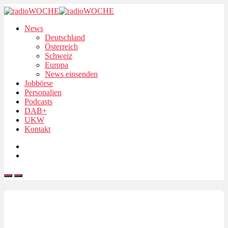
News
Deutschland
Österreich
Schweiz
Europa
News einsenden
Jobbörse
Personalien
Podcasts
DAB+
UKW
Kontakt