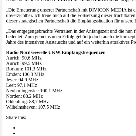
„Die Erneuerung unserer Partnerschaft mit DIVICON MEDIA ist ein 
unverzichtbar. Ich freue mich auf die Fortsetzung dieser fruchtbar
dieser strategischen Partnerschaft die Empfangssituation für unse
„Das entgegengebrachte Vertrauen in der Anfangszeit und die nun f
bedeutet. Zum gemeinsamen Erfolg gehört jedoch auch die konzeptio
Jahre des intensiven Austauschs und auf ein weiterhin attraktiv
Radio Nordseewelle UKW-Empfangsfrequenzen
Aurich: 90,6 MHz
Aurich: 99,5 MHz
Borkum: 101,3 MHz
Emden: 106,3 MHz
Jever: 94,9 MHz
Leer: 97,1 MHz
Neuharlingersiel: 100,1 MHz
Norden: 88,2 MHz
Oldenburg: 88,7 MHz
Wilhelmshaven: 107,5 MHz
Share this: