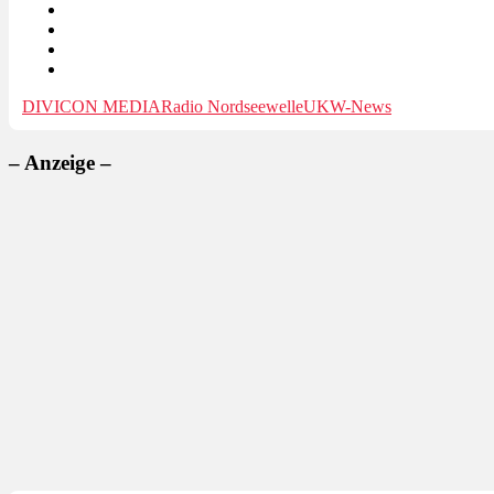
DIVICON MEDIA
Radio Nordseewelle
UKW-News
– Anzeige –