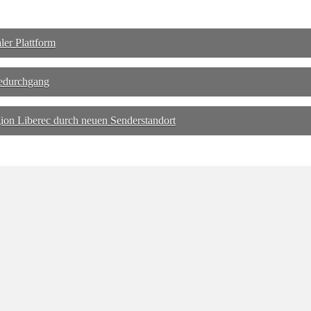
ler Plattform
dedurchgang
on Liberec durch neuen Senderstandort