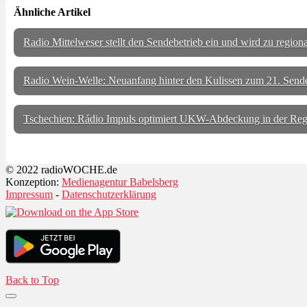
Ähnliche Artikel
Radio Mittelweser stellt den Sendebetrieb ein und wird zu regiona
Radio Wein-Welle: Neuanfang hinter den Kulissen zum 21. Sen
Tschechien: Rádio Impuls optimiert UKW-Abdeckung in der Regi
© 2022 radioWOCHE.de
Konzeption:
Medienagentur Babelsberg
Impressum
-
Datenschutzerklärung
Back to Top