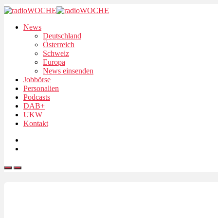
News
Deutschland
Österreich
Schweiz
Europa
News einsenden
Jobbörse
Personalien
Podcasts
DAB+
UKW
Kontakt