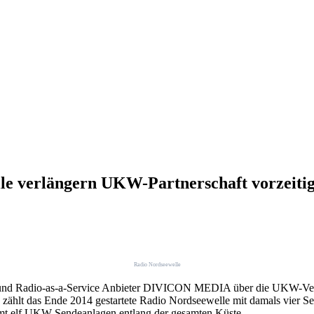
verlängern UKW-Partnerschaft vorzeitig 
Radio Nordseewelle
ter und Radio-as-a-Service Anbieter DIVICON MEDIA über die UKW-Verb
 zählt das Ende 2014 gestartete Radio Nordseewelle mit damals vie
t elf UKW-Sendeanlagen entlang der gesamten Küste.