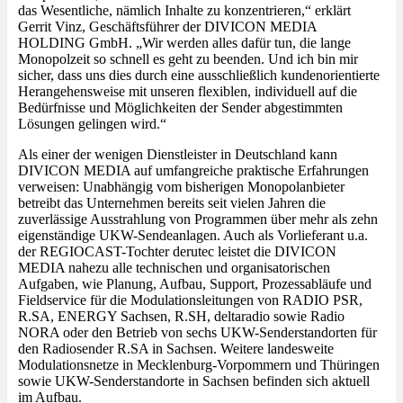
das Wesentliche, nämlich Inhalte zu konzentrieren,“ erklärt
Gerrit Vinz, Geschäftsführer der DIVICON MEDIA
HOLDING GmbH. „Wir werden alles dafür tun, die lange
Monopolzeit so schnell es geht zu beenden. Und ich bin mir
sicher, dass uns dies durch eine ausschließlich kundenorientierte
Herangehensweise mit unseren flexiblen, individuell auf die
Bedürfnisse und Möglichkeiten der Sender abgestimmten
Lösungen gelingen wird.“
Als einer der wenigen Dienstleister in Deutschland kann
DIVICON MEDIA auf umfangreiche praktische Erfahrungen
verweisen: Unabhängig vom bisherigen Monopolanbieter
betreibt das Unternehmen bereits seit vielen Jahren die
zuverlässige Ausstrahlung von Programmen über mehr als zehn
eigenständige UKW-Sendeanlagen. Auch als Vorlieferant u.a.
der REGIOCAST-Tochter derutec leistet die DIVICON
MEDIA nahezu alle technischen und organisatorischen
Aufgaben, wie Planung, Aufbau, Support, Prozessabläufe und
Fieldservice für die Modulationsleitungen von RADIO PSR,
R.SA, ENERGY Sachsen, R.SH, deltaradio sowie Radio
NORA oder den Betrieb von sechs UKW-Senderstandorten für
den Radiosender R.SA in Sachsen. Weitere landesweite
Modulationsnetze in Mecklenburg-Vorpommern und Thüringen
sowie UKW-Senderstandorte in Sachsen befinden sich aktuell
im Aufbau.