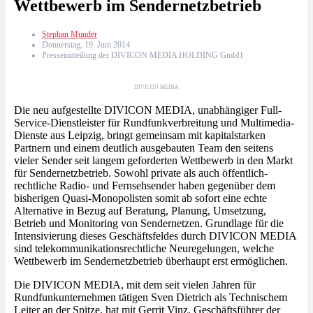
Wettbewerb im Sendernetzbetrieb
Stephan Munder
Donnerstag, 19. Juni 2014
Pressemitteilung der DIVICON MEDIA HOLDING GmbH
DIVICON MEDIA
Die neu aufgestellte DIVICON MEDIA, unabhängiger Full-
Service-Dienstleister für Rundfunkverbreitung und Multimedia-
Dienste aus Leipzig, bringt gemeinsam mit kapitalstarken
Partnern und einem deutlich ausgebauten Team den seitens
vieler Sender seit langem geforderten Wettbewerb in den Markt
für Sendernetzbetrieb. Sowohl private als auch öffentlich-
rechtliche Radio- und Fernsehsender haben gegenüber dem
bisherigen Quasi-Monopolisten somit ab sofort eine echte
Alternative in Bezug auf Beratung, Planung, Umsetzung,
Betrieb und Monitoring von Sendernetzen. Grundlage für die
Intensivierung dieses Geschäftsfeldes durch DIVICON MEDIA
sind telekommunikationsrechtliche Neuregelungen, welche
Wettbewerb im Sendernetzbetrieb überhaupt erst ermöglichen.
Die DIVICON MEDIA, mit dem seit vielen Jahren für
Rundfunkunternehmen tätigen Sven Dietrich als Technischem
Leiter an der Spitze, hat mit Gerrit Vinz, Geschäftsführer der