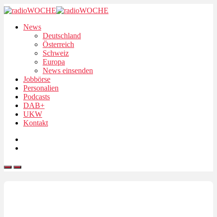
News
Deutschland
Österreich
Schweiz
Europa
News einsenden
Jobbörse
Personalien
Podcasts
DAB+
UKW
Kontakt