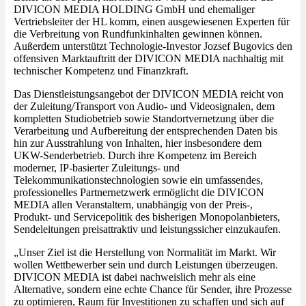
DIVICON MEDIA HOLDING GmbH und ehemaliger
Vertriebsleiter der HL komm, einen ausgewiesenen Experten für
die Verbreitung von Rundfunkinhalten gewinnen können.
Außerdem unterstützt Technologie-Investor Jozsef Bugovics den
offensiven Marktauftritt der DIVICON MEDIA nachhaltig mit
technischer Kompetenz und Finanzkraft.
Das Dienstleistungsangebot der DIVICON MEDIA reicht von
der Zuleitung/Transport von Audio- und Videosignalen, dem
kompletten Studiobetrieb sowie Standortvernetzung über die
Verarbeitung und Aufbereitung der entsprechenden Daten bis
hin zur Ausstrahlung von Inhalten, hier insbesondere dem
UKW-Senderbetrieb. Durch ihre Kompetenz im Bereich
moderner, IP-basierter Zuleitungs- und
Telekommunikationstechnologien sowie ein umfassendes,
professionelles Partnernetzwerk ermöglicht die DIVICON
MEDIA allen Veranstaltern, unabhängig von der Preis-,
Produkt- und Servicepolitik des bisherigen Monopolanbieters,
Sendeleitungen preisattraktiv und leistungssicher einzukaufen.
„Unser Ziel ist die Herstellung von Normalität im Markt. Wir
wollen Wettbewerber sein und durch Leistungen überzeugen.
DIVICON MEDIA ist dabei nachweislich mehr als eine
Alternative, sondern eine echte Chance für Sender, ihre Prozesse
zu optimieren, Raum für Investitionen zu schaffen und sich auf