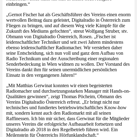
einbringen.“
„Gernot Fischer hat als Geschäftsführer des Vereins einen enorm
wertvollen Beitrag dazu geleistet, Digitalradio in Österreich zum
Fliegen zu bringen, und auf diesem Weg viele Kämpfe für die
Zukunft des Mediums gefochten“, streut Wolfgang Struber, stv.
Obmann von Digitalradio Österreich, Rosen. „Fischer ist
leidenschaftlicher Techniker und seit zwei Jahren mindestens
ebenso leidenschaftlicher Radiomacher. Wir verstehen daher
seine Entscheidung, sich nun voll und ganz dem Aufbau von
Radio Technikum und der Ausschreibung einer regionalen
Senderbedeckung in Wien widmen zu wollen. Der Vorstand des
Vereins dankt ihm für seinen unermüdlichen persönlichen
Einsatz in den vergangenen Jahren!“
„Mit Matthias Gerwinat konnten wir einen begeisterten
Radiomacher und durchsetzungsstarken Manager mit Hands-on-
Qualitäten gewinnen“, zeigt Thomas Pöcheim, Obmann des
Vereins Digitalradio Österreich erfreut. „Er bringt nicht nur
technisches und fundiertes betriebswirtschaftliches Know-how
mit, sondern kennt auch den Radiomarkt mit all seinen
Raffinessen. Ich bin mir sicher, dass Gerwinat für die Mitglieder
unseres Vereins die erfolgreiche Aufbauarbeit fortsetzen und
Digitalradio ab 2018 in den Regelbetrieb führen wird. Ein
Meilenstein für Österreichs Hörfunklandschaft.“