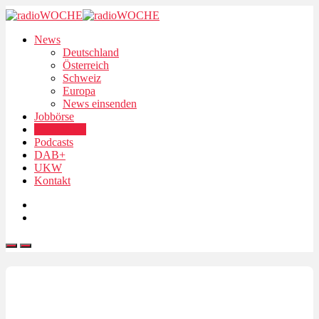
News
Deutschland
Österreich
Schweiz
Europa
News einsenden
Jobbörse
Personalien
Podcasts
DAB+
UKW
Kontakt