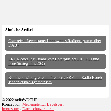
Ähnliche Artikel
Österreich: Rewe startet landesweites Radioprogramm über
DAB+
ERF Medien legt Bilanz vor: Hörerplus bei ERF Plus und
neue Strategie bis 2035
Konfessionsübergreifende Premiere: ERF und Radio Horeb
senden erstmals gemeinsam
© 2022 radioWOCHE.de
Konzeption:
Medienagentur Babelsberg
Impressum
-
Datenschutzerklärung