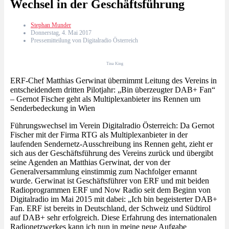
Wechsel in der Geschäftsführung
Stephan Munder
Donnerstag, 4. Mai 2017
Pressemitteilung von Digitalradio Österreich
Tina King
ERF-Chef Matthias Gerwinat übernimmt Leitung des Vereins in
entscheidendem dritten Pilotjahr: „Bin überzeugter DAB+ Fan“
– Gernot Fischer geht als Multiplexanbieter ins Rennen um
Senderbedeckung in Wien
Führungswechsel im Verein Digitalradio Österreich: Da Gernot
Fischer mit der Firma RTG als Multiplexanbieter in der
laufenden Sendernetz-Ausschreibung ins Rennen geht, zieht er
sich aus der Geschäftsführung des Vereins zurück und übergibt
seine Agenden an Matthias Gerwinat, der von der
Generalversammlung einstimmig zum Nachfolger ernannt
wurde. Gerwinat ist Geschäftsführer von ERF und mit beiden
Radioprogrammen ERF und Now Radio seit dem Beginn von
Digitalradio im Mai 2015 mit dabei: „Ich bin begeisterter DAB+
Fan. ERF ist bereits in Deutschland, der Schweiz und Südtirol
auf DAB+ sehr erfolgreich. Diese Erfahrung des internationalen
Radionetzwerkes kann ich nun in meine neue Aufgabe