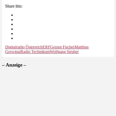
Share this:
Digitalradio Österreich
ERF
Gernot Fischer
Matthias
Gerwinat
Radio Technikum
Wolfgang Struber
– Anzeige –