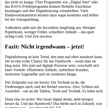
das nicht zu knapp. Über Programme wie „Digital Jetzt“ oder
das BAFA-Förderprogramm können Betriebe Zuschüsse
beantragen und ihre Digitalisierung vorantreiben. Viele
Handwerkskammern beraten dazu sogar kostenlos und helfen
bei der Antragstellung.
Außerdem zahlt sich die Investition langfristig aus: Weniger
Papierkram, weniger Fehler, schnellere Abläufe – das spart
richtig Geld. Und Zeit sowieso.
Fazit: Nicht irgendwann – jetzt!
Digitalisierung ist kein Trend, den man mal eben aussitzen kann.
Sie ist eine echte Chance für das Handwerk – wenn man sie
klug nutzt. Wer jetzt auf digitale Prozesse setzt, verschafft sich
klare Vorteile: effizientere Abläufe, zufriedene Kunden,
motivierte Angestellte und ein modernes Image.
Der Zeitpunkt war nie besser: Die Technik ist da, die
Förderungen auch, und der Bedarf sowieso. Also: Schluss mit
Ausreden – ran an die Tablets, Tools und Technik. Es lohnt sich!
Denn eins ist sicher: Wer heute digital denkt, steht morgen
besser da. Und das Handwerk? Das bleibt auch in Zukunft, was
es immer war – nur eben mit WLAN.