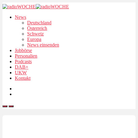
News
Deutschland
Österreich
Schweiz
Europa
News einsenden
Jobbörse
Personalien
Podcasts
DAB+
UKW
Kontakt