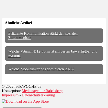
Ähnliche Artikel
Effiziente Kommunikation stärkt den sozialen
Zusammenhalt
Welche Vitamin-B12-Form ist am besten bioverfügbar und
warum?
Welche Mobilfunktrends dominieren 2026?
© 2022 radioWOCHE.de
Konzeption:
Medienagentur Babelsberg
Impressum
-
Datenschutzerklärung