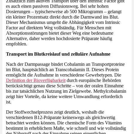
Zusätzlich zum aktiven Transport über den Intrinsic Factor gibt
es auch einen passiven Diffusionsweg. Bei sehr hohen
Dosierungen – typischerweise ab 500 Mikrogramm – gelangt
ein kleiner Prozentsatz direkt durch die Darmwand ins Blut.
Dieser Mechanismus umgeht die Abhängigkeit vom Intrinsic
Factor auf direktem Weg vollständig. Für Menschen mit
Absorptionsstörungen bietet dieser Weg eine bedeutsame
Alternative, daher werden hochdosierte Präparate häufig
empfohlen.
Transport im Blutkreislauf und zelluläre Aufnahme
Nach der Darmpassage bindet Cobalamin an Transportproteine
im Blut, hauptsächlich an Transcobalamin II. Dieses Protein
ermöglicht die Aufnahme in verschiedene Gewebetypen. Die
Definition der Bioverfügbarkeit
durch europäische Behörden
berücksichtigt genau diese Schritte – von der oralen Einnahme
bis zur tatsächlichen Nutzung im Zielgewebe. Methylcobalamin
zeigt hier Vorteile, da keine weitere Umwandlung erforderlich
ist.
Der Stoffwechselprozess zeigt deutlich, weshalb die
verschiedenen B12-Präparate keineswegs als gleichwertig
betrachtet werden können. Die chemische Form des Vitamins
bestimmt in erheblichem Maße, wie schnell und wie vollständig
der Nährstoff nach der Einnahme seinen eigentlichen