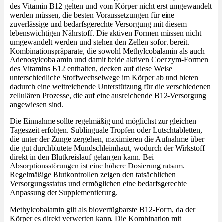
des Vitamin B12 gelten und vom Körper nicht erst umgewandelt
werden müssen, die besten Voraussetzungen für eine
zuverlässige und bedarfsgerechte Versorgung mit diesem
lebenswichtigen Nährstoff. Die aktiven Formen müssen nicht
umgewandelt werden und stehen den Zellen sofort bereit.
Kombinationspräparate, die sowohl Methylcobalamin als auch
Adenosylcobalamin und damit beide aktiven Coenzym-Formen
des Vitamins B12 enthalten, decken auf diese Weise
unterschiedliche Stoffwechselwege im Körper ab und bieten
dadurch eine weitreichende Unterstützung für die verschiedenen
zellulären Prozesse, die auf eine ausreichende B12-Versorgung
angewiesen sind.
Die Einnahme sollte regelmäßig und möglichst zur gleichen
Tageszeit erfolgen. Sublinguale Tropfen oder Lutschtabletten,
die unter der Zunge zergehen, maximieren die Aufnahme über
die gut durchblutete Mundschleimhaut, wodurch der Wirkstoff
direkt in den Blutkreislauf gelangen kann. Bei
Absorptionsstörungen ist eine höhere Dosierung ratsam.
Regelmäßige Blutkontrollen zeigen den tatsächlichen
Versorgungsstatus und ermöglichen eine bedarfsgerechte
Anpassung der Supplementierung.
Methylcobalamin gilt als bioverfügbarste B12-Form, da der
Körper es direkt verwerten kann. Die Kombination mit