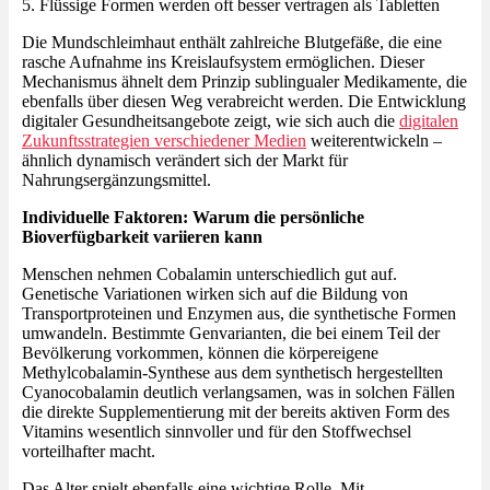
5. Flüssige Formen werden oft besser vertragen als Tabletten
Die Mundschleimhaut enthält zahlreiche Blutgefäße, die eine
rasche Aufnahme ins Kreislaufsystem ermöglichen. Dieser
Mechanismus ähnelt dem Prinzip sublingualer Medikamente, die
ebenfalls über diesen Weg verabreicht werden. Die Entwicklung
digitaler Gesundheitsangebote zeigt, wie sich auch die
digitalen
Zukunftsstrategien verschiedener Medien
weiterentwickeln –
ähnlich dynamisch verändert sich der Markt für
Nahrungsergänzungsmittel.
Individuelle Faktoren: Warum die persönliche
Bioverfügbarkeit variieren kann
Menschen nehmen Cobalamin unterschiedlich gut auf.
Genetische Variationen wirken sich auf die Bildung von
Transportproteinen und Enzymen aus, die synthetische Formen
umwandeln. Bestimmte Genvarianten, die bei einem Teil der
Bevölkerung vorkommen, können die körpereigene
Methylcobalamin-Synthese aus dem synthetisch hergestellten
Cyanocobalamin deutlich verlangsamen, was in solchen Fällen
die direkte Supplementierung mit der bereits aktiven Form des
Vitamins wesentlich sinnvoller und für den Stoffwechsel
vorteilhafter macht.
Das Alter spielt ebenfalls eine wichtige Rolle. Mit