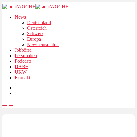
News
Deutschland
Österreich
Schweiz
Europa
News einsenden
Jobbörse
Personalien
Podcasts
DAB+
UKW
Kontakt