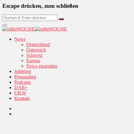
Escape drücken, zum schließen
News
Deutschland
Österreich
Schweiz
Europa
News einsenden
Jobbörse
Personalien
Podcasts
DAB+
UKW
Kontakt