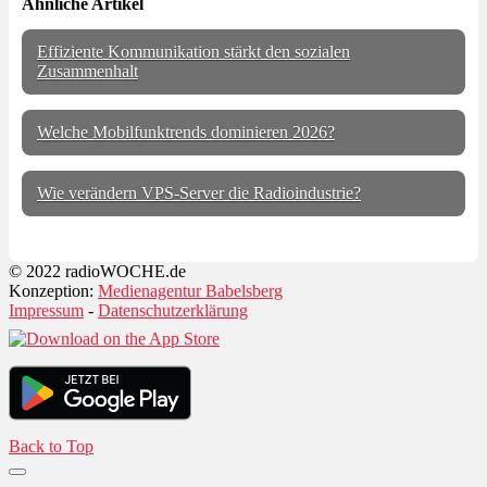
Ähnliche Artikel
Effiziente Kommunikation stärkt den sozialen
Zusammenhalt
Welche Mobilfunktrends dominieren 2026?
Wie verändern VPS-Server die Radioindustrie?
© 2022 radioWOCHE.de
Konzeption:
Medienagentur Babelsberg
Impressum
-
Datenschutzerklärung
Back to Top