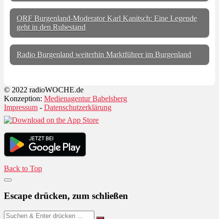
ORF Burgenland-Moderator Karl Kanitsch: Eine Legende
geht in den Ruhestand
Radio Burgenland weiterhin Marktführer im Burgenland
© 2022 radioWOCHE.de
Konzeption:
Medienagentur Babelsberg
Impressum
-
Datenschutzerklärung
Back to Top
Escape drücken, zum schließen