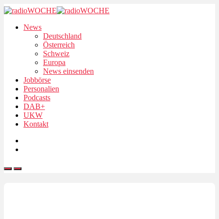
News
Deutschland
Österreich
Schweiz
Europa
News einsenden
Jobbörse
Personalien
Podcasts
DAB+
UKW
Kontakt