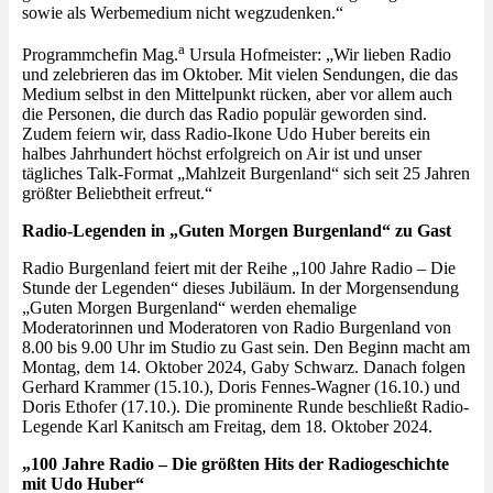
sowie als Werbemedium nicht wegzudenken.“
a
Programmchefin Mag.
Ursula Hofmeister: „Wir lieben Radio
und zelebrieren das im Oktober. Mit vielen Sendungen, die das
Medium selbst in den Mittelpunkt rücken, aber vor allem auch
die Personen, die durch das Radio populär geworden sind.
Zudem feiern wir, dass Radio-Ikone Udo Huber bereits ein
halbes Jahrhundert höchst erfolgreich on Air ist und unser
tägliches Talk-Format „Mahlzeit Burgenland“ sich seit 25 Jahren
größter Beliebtheit erfreut.“
Radio-Legenden in „Guten Morgen Burgenland“ zu Gast
Radio Burgenland feiert mit der Reihe „100 Jahre Radio – Die
Stunde der Legenden“ dieses Jubiläum. In der Morgensendung
„Guten Morgen Burgenland“ werden ehemalige
Moderatorinnen und Moderatoren von Radio Burgenland von
8.00 bis 9.00 Uhr im Studio zu Gast sein. Den Beginn macht am
Montag, dem 14. Oktober 2024, Gaby Schwarz. Danach folgen
Gerhard Krammer (15.10.), Doris Fennes-Wagner (16.10.) und
Doris Ethofer (17.10.). Die prominente Runde beschließt Radio-
Legende Karl Kanitsch am Freitag, dem 18. Oktober 2024.
„100 Jahre Radio – Die größten Hits der Radiogeschichte
mit Udo Huber“