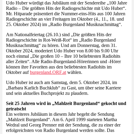
Udo Huber würdigt das Jubiläum mit der Sendereihe „100 Jahre
Radio – Die größten Hits der Radiogeschichte mit Udo Huber“.
Mr. Hitparade präsentiert die Nummer-eins-Hits aus 100 Jahren
Radiogeschichte an vier Freitagen im Oktober (4., 11., 18. und
25. Oktober 2024) im „Radio Burgenland Musiknachmittag“.
Am Nationalfeiertag (26.10.) sind „Die größten Hits der
Radiogeschichte in Rot-Weiß-Rot“ im „Radio Burgenland
Musiknachmittag“ zu hören. Und am Donnerstag, dem 31.
Oktober 2024, moderiert Udo Huber von 8.00 bis 9.00 Uhr
noch einmal „Die großen 10 – Ihre 10 beliebtesten Radiohits
aller Zeiten“. Alle Radio-Burgenland-Hörerinnen und -Hörer
können ihre Favoriten aus den beliebtesten Radiohits im
Oktober auf
burgenland.ORF.at
wählen.
Udo Huber ist auch am Samstag, dem 5. Oktober 2024, im
„Barbara Karlich Buchklub“ zu Gast, um über seine Karriere
und sein aktuelles Buchprojekt zu plaudern.
Seit 25 Jahren wird in „Mahlzeit Burgenland“ gekocht und
getratscht
Ein weiteres Jubiläum in diesem Jahr begeht die Sendung
„Mahlzeit Burgenland“. Am 6. April 1999 starteten Martha
Wedral und Georg Prenner mit der Sendung, die zu einer der
erfolgreichsten von Radio Burgenland werden sollte. Das