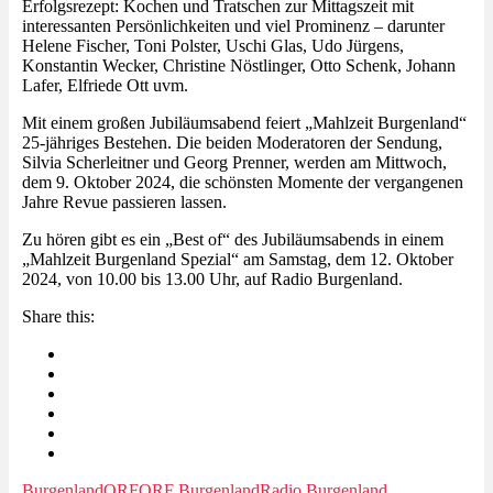
Erfolgsrezept: Kochen und Tratschen zur Mittagszeit mit
interessanten Persönlichkeiten und viel Prominenz – darunter
Helene Fischer, Toni Polster, Uschi Glas, Udo Jürgens,
Konstantin Wecker, Christine Nöstlinger, Otto Schenk, Johann
Lafer, Elfriede Ott uvm.
Mit einem großen Jubiläumsabend feiert „Mahlzeit Burgenland“
25-jähriges Bestehen. Die beiden Moderatoren der Sendung,
Silvia Scherleitner und Georg Prenner, werden am Mittwoch,
dem 9. Oktober 2024, die schönsten Momente der vergangenen
Jahre Revue passieren lassen.
Zu hören gibt es ein „Best of“ des Jubiläumsabends in einem
„Mahlzeit Burgenland Spezial“ am Samstag, dem 12. Oktober
2024, von 10.00 bis 13.00 Uhr, auf Radio Burgenland.
Share this:
Burgenland
ORF
ORF Burgenland
Radio Burgenland