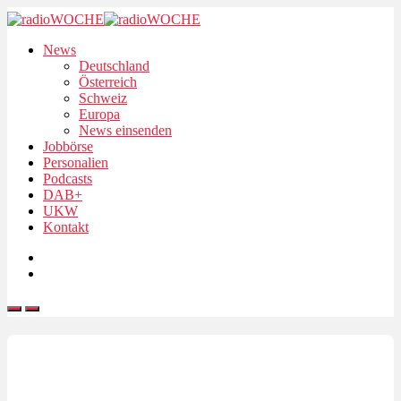
News
Deutschland
Österreich
Schweiz
Europa
News einsenden
Jobbörse
Personalien
Podcasts
DAB+
UKW
Kontakt