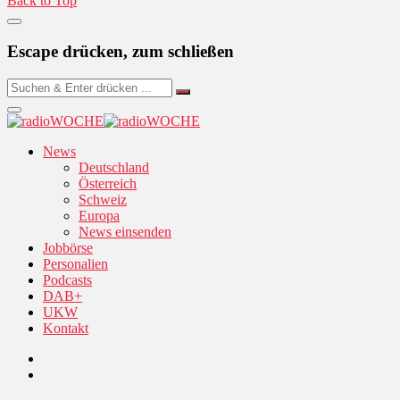
Back to Top
Escape drücken, zum schließen
News
Deutschland
Österreich
Schweiz
Europa
News einsenden
Jobbörse
Personalien
Podcasts
DAB+
UKW
Kontakt