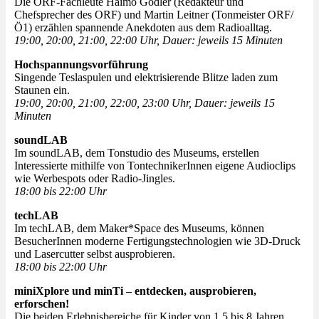
Die ORF-Fachleute Haimo Godler (Redakteur und
Chefsprecher des ORF) und Martin Leitner (Tonmeister ORF/
Ö1) erzählen spannende Anekdoten aus dem Radioalltag.
19:00, 20:00, 21:00, 22:00 Uhr, Dauer: jeweils 15 Minuten
Hochspannungsvorführung
Singende Teslaspulen und elektrisierende Blitze laden zum
Staunen ein.
19:00, 20:00, 21:00, 22:00, 23:00 Uhr, Dauer: jeweils 15
Minuten
soundLAB
Im soundLAB, dem Tonstudio des Museums, erstellen
Interessierte mithilfe von TontechnikerInnen eigene Audioclips
wie Werbespots oder Radio-Jingles.
18:00 bis 22:00 Uhr
techLAB
Im techLAB, dem Maker*Space des Museums, können
BesucherInnen moderne Fertigungstechnologien wie 3D-Druck
und Lasercutter selbst ausprobieren.
18:00 bis 22:00 Uhr
miniXplore und minTi – entdecken, ausprobieren,
erforschen!
Die beiden Erlebnisbereiche für Kinder von 1,5 bis 8 Jahren