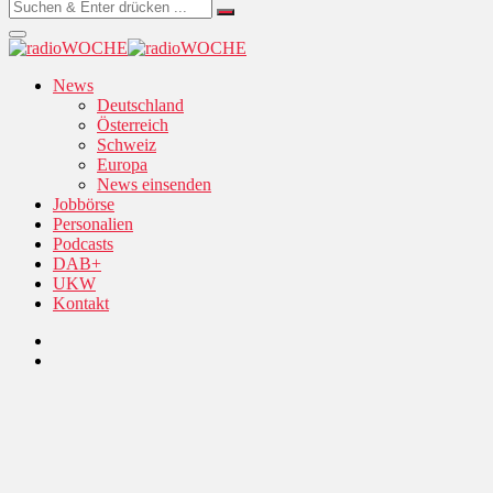
News
Deutschland
Österreich
Schweiz
Europa
News einsenden
Jobbörse
Personalien
Podcasts
DAB+
UKW
Kontakt