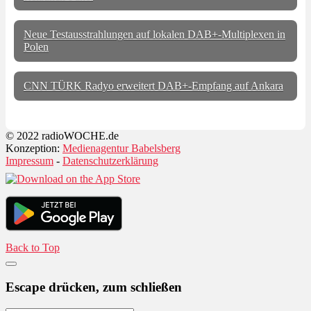
Neue Testausstrahlungen auf lokalen DAB+-Multiplexen in
Polen
CNN TÜRK Radyo erweitert DAB+-Empfang auf Ankara
© 2022 radioWOCHE.de
Konzeption:
Medienagentur Babelsberg
Impressum
-
Datenschutzerklärung
Back to Top
Escape drücken, zum schließen