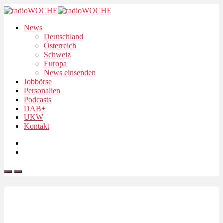
News
Deutschland
Österreich
Schweiz
Europa
News einsenden
Jobbörse
Personalien
Podcasts
DAB+
UKW
Kontakt