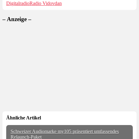
Digitalradio
Radio Vidovdan
– Anzeige –
Ähnliche Artikel
Schweizer Audiomarke my105 präsentiert umfassendes
Relaunch-Paket