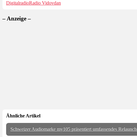
Digitalradio
Radio Vidovdan
– Anzeige –
Ähnliche Artikel
Schweizer Audiomarke my105 präsentiert umfassendes Relaunch