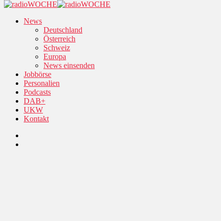
News
Deutschland
Österreich
Schweiz
Europa
News einsenden
Jobbörse
Personalien
Podcasts
DAB+
UKW
Kontakt