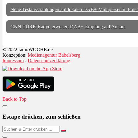
Neue Testausstrahlungen auf lokalen DAB+-Multiplexen in Pole
CNN TÜRK Radyo erweitert DAB+-Empfang auf Ankara
© 2022 radioWOCHE.de
Konzeption:
Medienagentur Babelsberg
Impressum
-
Datenschutzerklärung
Back to Top
Escape drücken, zum schließen