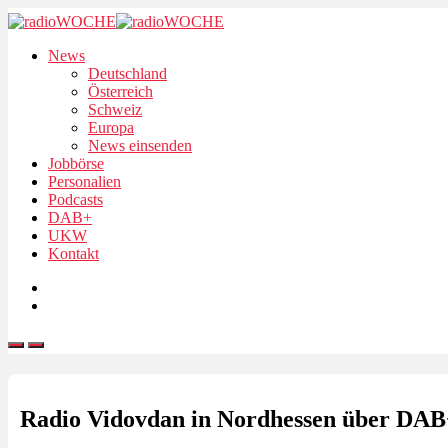
News
Deutschland
Österreich
Schweiz
Europa
News einsenden
Jobbörse
Personalien
Podcasts
DAB+
UKW
Kontakt
Radio Vidovdan in Nordhessen über DAB+