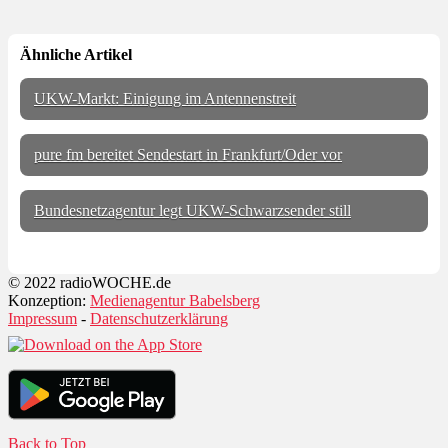
Ähnliche Artikel
UKW-Markt: Einigung im Antennenstreit
pure fm bereitet Sendestart in Frankfurt/Oder vor
Bundesnetzagentur legt UKW-Schwarzsender still
© 2022 radioWOCHE.de
Konzeption:
Medienagentur Babelsberg
Impressum
-
Datenschutzerklärung
Back to Top