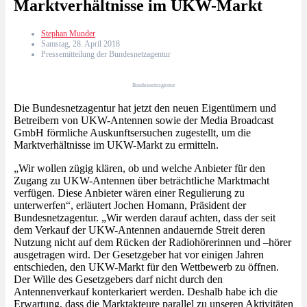
Marktverhältnisse im UKW-Markt
Stephan Munder
Samstag, 28. April 2018
Pressemitteilung der Bundesnetzagentur
Bundesnetzagentur
Die Bundesnetzagentur hat jetzt den neuen Eigentümern und
Betreibern von UKW-Antennen sowie der Media Broadcast
GmbH förmliche Auskunftsersuchen zugestellt, um die
Marktverhältnisse im UKW-Markt zu ermitteln.
„Wir wollen zügig klären, ob und welche Anbieter für den
Zugang zu UKW-Antennen über beträchtliche Marktmacht
verfügen. Diese Anbieter wären einer Regulierung zu
unterwerfen“, erläutert Jochen Homann, Präsident der
Bundesnetzagentur. „Wir werden darauf achten, dass der seit
dem Verkauf der UKW-Antennen andauernde Streit deren
Nutzung nicht auf dem Rücken der Radiohörerinnen und –hörer
ausgetragen wird. Der Gesetzgeber hat vor einigen Jahren
entschieden, den UKW-Markt für den Wettbewerb zu öffnen.
Der Wille des Gesetzgebers darf nicht durch den
Antennenverkauf konterkariert werden. Deshalb habe ich die
Erwartung, dass die Marktakteure parallel zu unseren Aktivitäten