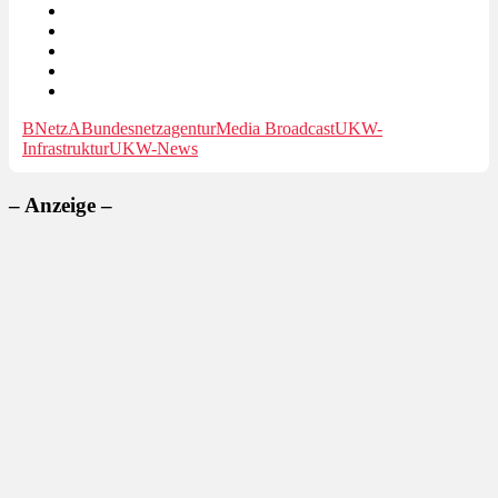
BNetzA
Bundesnetzagentur
Media Broadcast
UKW-
Infrastruktur
UKW-News
– Anzeige –