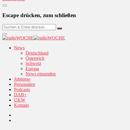
Escape drücken, zum schließen
News
Deutschland
Österreich
Schweiz
Europa
News einsenden
Jobbörse
Personalien
Podcasts
DAB+
UKW
Kontakt