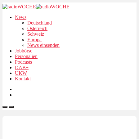
News
Deutschland
Österreich
Schweiz
Europa
News einsenden
Jobbörse
Personalien
Podcasts
DAB+
UKW
Kontakt